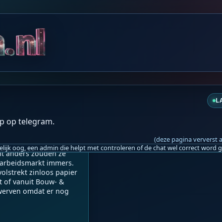
do 05:49
L
p op telegram.
e de logica.

(deze pagina ververst 
 de overheid. Dat zijn 
nt anders zouden ze 
 arbeidsmarkt immers. 
olstrekt zinloos papier 
t of vanuit Bouw- & 
werven omdat er nog 