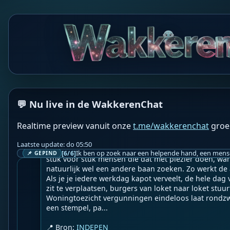
WF
Wakkere Fabels
BOT
☀️INDEPEN☀️

👉
Alles is logisch in Nederland. Behalve de logica.
💬 Nu live in de WakkerenChat
Geupload door: 
De Wakkeren Chat
--

Realtime preview vanuit onze
t.me/wakkerenchat
groe
Home - Column - Alles is logisch in Nederland. Behalv
Laatste update: do 05:50
In Nederland werken ongeveer 1,1 miljoen mensen bij
[6/6]
📌 GEPIND
stuk voor stuk mensen die dat met plezier doen, wa
natuurlijk wel een andere baan zoeken. Zo werkt de
Als je je iedere werkdag kapot verveelt, de hele dag v
zit te verplaatsen, burgers van loket naar loket stuur
Woningtoezicht vergunningen eindeloos laat rondz
een stempel, pa...

📍 Bron: 
INDEPEN