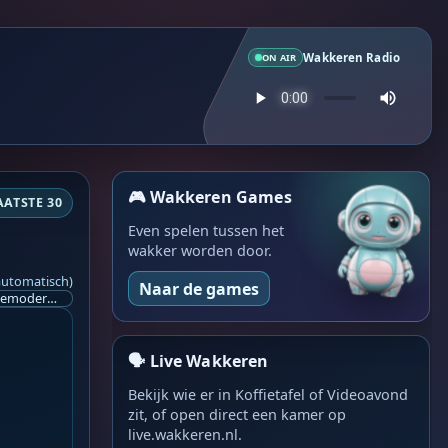
Wakkeren Radio
ON AIR
🎮 Wakkeren Games
AATSTE 30
Even spelen tussen het
wakker worden door.
automatisch)
Naar de games
Ik ben op zoek naar een helpende hand, een menselijk oog, een admin die helpt met controleren of de chat wel correct word gemodereerd word door NoMoSpam. 98% gaat automatisch goed, toch ik dit nooit helemaal loslaten en moet er altijd een mens mee blijven opletten bij elke beslissing die gemaakt word. Waar bestaan de werkzaamheden uit? Mee kijken in admin log kanaal naar alle drugs/porno/scams die voorbij komen en in het geval van een randgevalletje, ingrijpen en b.v. een verwijderd maar wel toegestaan bericht terug plaatsen met een druk op de knop. tsja zo banaal en simpel is het gesteld.. Word je hier blij van? Nee. Strookt het je ego? Nee. Word je er beter van? Nee. Kost het veel tijd? Totaal niet, consistentie en regelmaat is belangrijker dan 'er even voor kunnen gaan zitten'.. het werk is in een paar seconden gepiept.. je checkt puur of AI de juiste beslissing heeft gemaakt.. …
🗣️ Live Wakkeren
Bekijk wie er in Koffietafel of Videoavond
zit, of open direct een kamer op
live.wakkeren.nl.