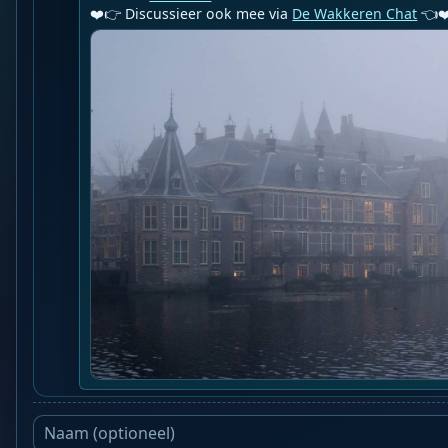
❤️👉 Discussieer ook mee via 
De Wakkeren Chat
 👈❤