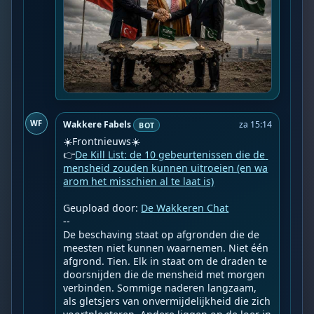
WF
Wakkere Fabels
za 15:14
BOT
☀️Frontnieuws☀️

👉
De Kill List: de 10 gebeurtenissen die de 
mensheid zouden kunnen uitroeien (en wa
arom het misschien al te laat is)
Geupload door: 
De Wakkeren Chat
--

De beschaving staat op afgronden die de 
meesten niet kunnen waarnemen. Niet één 
afgrond. Tien. Elk in staat om de draden te 
doorsnijden die de mensheid met morgen 
verbinden. Sommige naderen langzaam, 
als gletsjers van onvermijdelijkheid die zich 