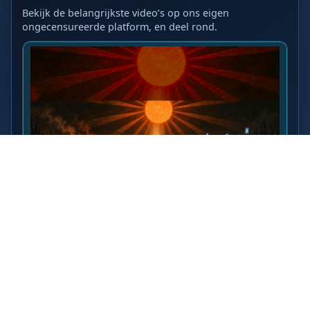
Bekijk de belangrijkste video’s op ons eigen
ongecensureerde platform, en deel rond.
LAATSTE VIDEO