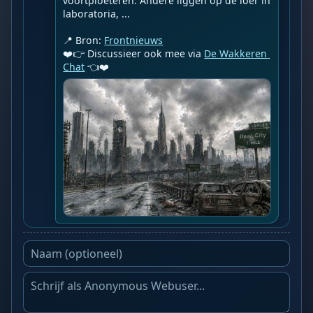
voortploeteren. Andere liggen op de loer in 
laboratoria, ...

📍 Bron: 
Frontnieuws
❤️👉 Discussieer ook mee via 
De Wakkeren 
Chat
 👈❤️