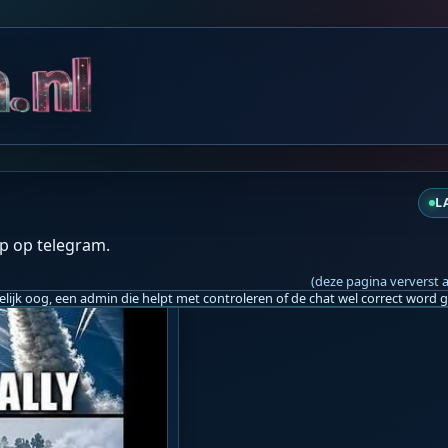
hulp van AI: 
VRT NWS Nieuws 
https://sh
ordt voor de mensheid 😒
vr 18:07
L
p op telegram.
(deze pagina ververst 