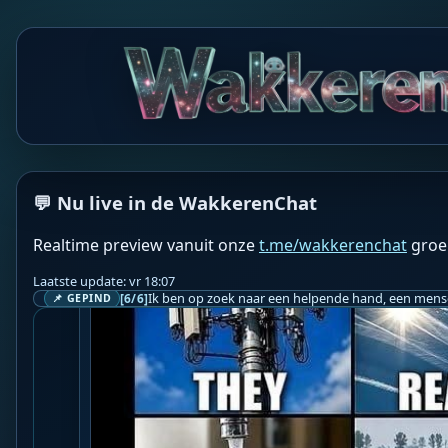
Wetenschappers ontwikkelen nieuwe virussen met be
"Superrevolutionair, maar ook gevaarlijke kant" | 
are.google/6TNxqvA2ZbD9nOaNy
Het is alleen 1 kwestie van tijd dat het gevaarlijk w
😒Pff Damn 😑
SV
Steef Vanhopnaarster
💬 Nu live in de WakkerenChat
Realtime preview vanuit onze
t.me/wakkerenchat
groe
Laatste update: vr 18:07
[6/6]
📌 GEPIND