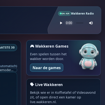
Wakkeren Radio
ON AIR
🎮 Wakkeren Games
AATSTE 30
Even spelen tussen het
wakker worden door.
automatisch)
Naar de games
Ik ben op zoek naar een helpende hand, een menselijk oog, een admin die helpt met controleren of de chat wel correct word gemodereerd word door NoMoSpam. 98% gaat automatisch goed, toch ik dit nooit helemaal loslaten en moet er altijd een mens mee blijven opletten bij elke beslissing die gemaakt word. Waar bestaan de werkzaamheden uit? Mee kijken in admin log kanaal naar alle drugs/porno/scams die voorbij komen en in het geval van een randgevalletje, ingrijpen en b.v. een verwijderd maar wel toegestaan bericht terug plaatsen met een druk op de knop. tsja zo banaal en simpel is het gesteld.. Word je hier blij van? Nee. Strookt het je ego? Nee. Word je er beter van? Nee. Kost het veel tijd? Totaal niet, consistentie en regelmaat is belangrijker dan 'er even voor kunnen gaan zitten'.. het werk is in een paar seconden gepiept.. je checkt puur of AI de juiste beslissing heeft gemaakt.. …
🗣️ Live Wakkeren
Bekijk wie er in Koffietafel of Videoavond
zit, of open direct een kamer op
live.wakkeren.nl.