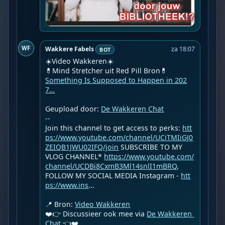
WF
Wakkere Fabels
za 18:07
BOT
☀️Video Wakkeren☀️

Something Is Supposed to Happen in 202
7…
Geupload door: 
De Wakkeren Chat
--

Join this channel to get access to perks: 
htt
ps://www.youtube.com/channel/UCiTMIiGJ0
ZEIQB1JWU02IFQ/join
 SUBSCRIBE TO MY 
VLOG CHANNEL* 
https://www.youtube.com/
channel/UCDBi8CxmB3Ml14snlI1mBRQ
,
FOLLOW MY SOCIAL MEDIA Instagram - 
htt
ps://www.ins
...
📍 Bron: 
Video Wakkeren
❤️👉 Discussieer ook mee via 
De Wakkeren 
Chat
 👈❤️