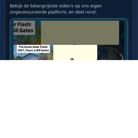
Bekijk de belangrijkste video’s op ons eigen
ongecensureerde platform, en deel rond.
LAATSTE VIDEO