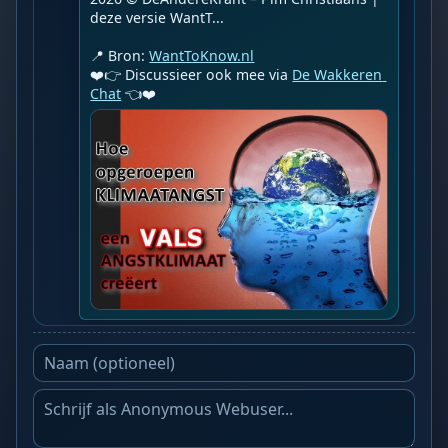
deze versie WantT...

📍 Bron: 
WantToKnow.nl
❤️👉 Discussieer ook mee via 
De Wakkeren 
Chat
 👈❤️