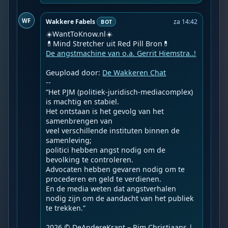
WF
Wakkere Fabels
za 14:42
BOT
☀️WantToKnow.nl☀️

De angstmachine van o.a. Gerrit Hiemstra..!
Geupload door: 
De Wakkeren Chat
--

“Het PJM (politiek-juridisch-mediacomplex) 
is machtig en stabiel.

Het ontstaan is het gevolg van het 
samenbrengen van

veel verschillende instituten binnen de 
samenleving;

politici hebben angst nodig om de 
bevolking te controleren.

Advocaten hebben gevaren nodig om te 
procederen en geld te verdienen.

En de media weten dat angstverhalen 
nodig zijn om de aandacht van het publiek 
te trekken.”

2026 © DeAndereKrant – Pim Christiaans | 