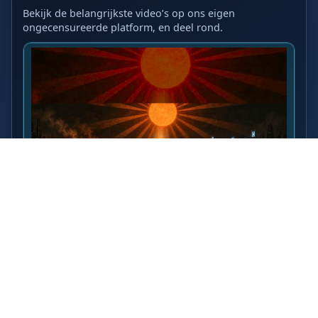
Bekijk de belangrijkste video’s op ons eigen
ongecensureerde platform, en deel rond.
LAATSTE VIDEO