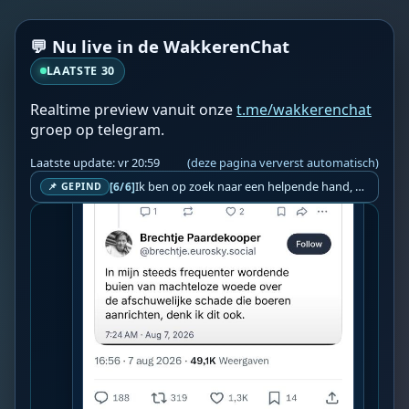
💬 Nu live in de WakkerenChat
LAATSTE 30
Realtime preview vanuit onze
t.me/wakkerenchat
groep op telegram.
Laatste update: vr 20:59
(deze pagina ververst automatisch)
Ik ben op zoek naar een helpende hand, een menselijk oog, een admin die helpt met controleren of de chat wel correct word gemodereerd word door NoMoSpam. 98% gaat automatisch goed, toch ik dit nooit helemaal loslaten en moet er altijd een mens mee blijven opletten bij elke beslissing die gemaakt word. Waar bestaan de werkzaamheden uit? Mee kijken in admin log kanaal naar alle drugs/porno/scams die voorbij komen en in het geval van een randgevalletje, ingrijpen en b.v. een verwijderd maar wel toegestaan bericht terug plaatsen met een druk op de knop. tsja zo banaal en simpel is het gesteld.. Word je hier blij van? Nee. Strookt het je ego? Nee. Word je er beter van? Nee. Kost het veel tijd? Totaal niet, consistentie en regelmaat is belangrijker dan 'er even voor kunnen gaan zitten'.. het werk is in een paar seconden gepiept.. je checkt puur of AI de juiste beslissing heeft gemaakt.. …
[6/6]
📌 GEPIND