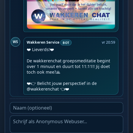
WS
Wakkeren Service
vr 20:59
BOT
❤️ Lieverds!❤️

De wakkerenchat groepsmeditatie begint 
over 1 minuut en duurt tot 11:11!! Jij doet 
toch ook mee?🙏

❤️👉 Belicht jouw perspectief in de 
@wakkerenchat 👈❤️️