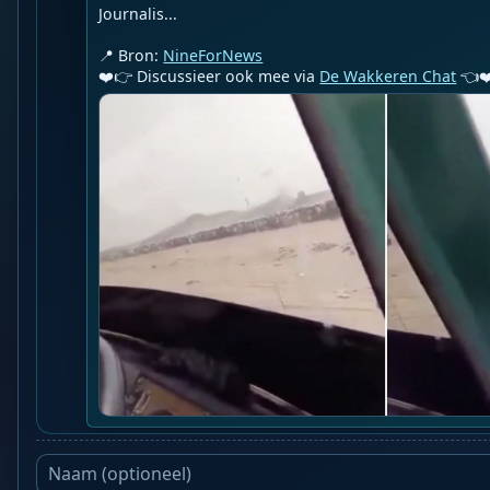
Journalis...

📍 Bron: 
NineForNews
❤️👉 Discussieer ook mee via 
De Wakkeren Chat
 👈❤