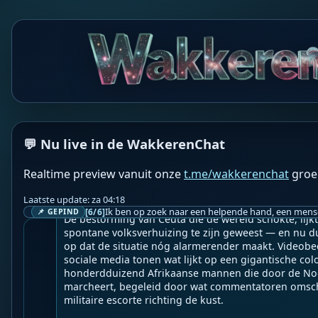
CD
Current Direct
Zijn ze zo gestoord?

Geen boer = geen voer.
WF
Wakkere Fabels
BOT
💬 Nu live in de WakkerenChat
☀️NineForNews☀️

👉
Schokkende beelden: is de volgende migratiegolf
Realtime preview vanuit onze
t.me/wakkerenchat
groe
Geupload door: 
De Wakkeren Chat
Laatste update: za 04:18
--

[6/6]
📌 GEPIND
De bestorming van Ceuta die de wereld schokte, lijkt
spontane volksverhuizing te zijn geweest — en nu du
op dat de situatie nóg alarmerender maakt. Videobee
sociale media tonen wat lijkt op een gigantische col
honderdduizend Afrikaanse mannen die door de Noo
marcheert, begeleid door wat commentatoren omschri
militaire escorte richting de kust.
