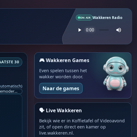
Wakkeren Radio
ON AIR
🎮 Wakkeren Games
AATSTE 30
Even spelen tussen het
wakker worden door.
automatisch)
Naar de games
Ik ben op zoek naar een helpende hand, een menselijk oog, een admin die helpt met controleren of de chat wel correct word gemodereerd word door NoMoSpam. 98% gaat automatisch goed, toch ik dit nooit helemaal loslaten en moet er altijd een mens mee blijven opletten bij elke beslissing die gemaakt word. Waar bestaan de werkzaamheden uit? Mee kijken in admin log kanaal naar alle drugs/porno/scams die voorbij komen en in het geval van een randgevalletje, ingrijpen en b.v. een verwijderd maar wel toegestaan bericht terug plaatsen met een druk op de knop. tsja zo banaal en simpel is het gesteld.. Word je hier blij van? Nee. Strookt het je ego? Nee. Word je er beter van? Nee. Kost het veel tijd? Totaal niet, consistentie en regelmaat is belangrijker dan 'er even voor kunnen gaan zitten'.. het werk is in een paar seconden gepiept.. je checkt puur of AI de juiste beslissing heeft gemaakt.. …
🗣️ Live Wakkeren
Bekijk wie er in Koffietafel of Videoavond
zit, of open direct een kamer op
live.wakkeren.nl.