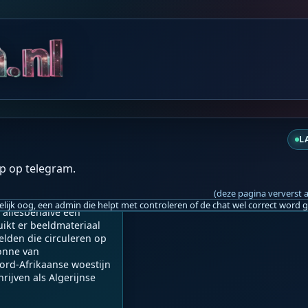
za 03:15
za 04:17
L
 al onderweg?
p op telegram.
(deze pagina ververst 
 allesbehalve een 
ikt er beeldmateriaal 
lden die circuleren op 
onne van 
rd-Afrikaanse woestijn 
jven als Algerijnse 