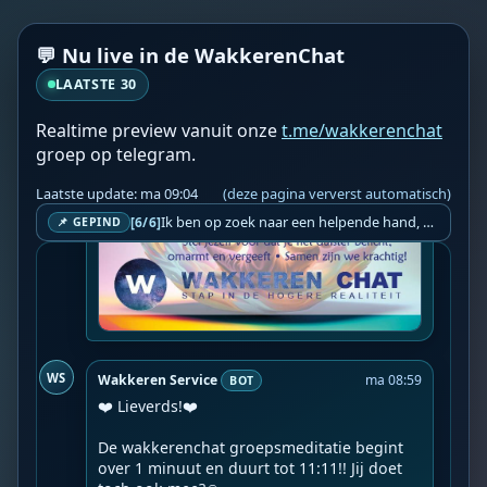
💬 Nu live in de WakkerenChat
LAATSTE 30
Realtime preview vanuit onze
t.me/wakkerenchat
groep op telegram.
Laatste update: ma 09:04
(deze pagina ververst automatisch)
Ik ben op zoek naar een helpende hand, een menselijk oog, een admin die helpt met controleren of de chat wel correct word gemodereerd word door NoMoSpam. 98% gaat automatisch goed, toch ik dit nooit helemaal loslaten en moet er altijd een mens mee blijven opletten bij elke beslissing die gemaakt word. Waar bestaan de werkzaamheden uit? Mee kijken in admin log kanaal naar alle drugs/porno/scams die voorbij komen en in het geval van een randgevalletje, ingrijpen en b.v. een verwijderd maar wel toegestaan bericht terug plaatsen met een druk op de knop. tsja zo banaal en simpel is het gesteld.. Word je hier blij van? Nee. Strookt het je ego? Nee. Word je er beter van? Nee. Kost het veel tijd? Totaal niet, consistentie en regelmaat is belangrijker dan 'er even voor kunnen gaan zitten'.. het werk is in een paar seconden gepiept.. je checkt puur of AI de juiste beslissing heeft gemaakt.. …
[6/6]
📌 GEPIND
WS
Wakkeren Service
ma 08:59
BOT
❤️ Lieverds!❤️

De wakkerenchat groepsmeditatie begint 
over 1 minuut en duurt tot 11:11!! Jij doet 