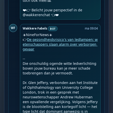
toch ook mee?🙏

❤️👉 Belicht jouw perspectief in de 
@wakkerenchat 👈❤️️
WF
Wakkere Fabels
ma 09:04
BOT
☀️NineForNews☀️

👉
De gezondheidsrisico's van ledlampen: w
etenschappers slaan alarm over verborgen 
gevaar
--

Die onschuldig ogende witte ledverlichting 
boven jouw bureau kan je meer schade 
toebrengen dan je vermoedt.

Dr. Glen Jeffery, verbonden aan het Institute 
of Ophthalmology van University College 
London, trok in een gesprek met 
neurowetenschapper Andrew Huberman 
een opvallende vergelijking. Volgens Jeffery 
is de blootstelling aan kortegolf licht — het 
type licht dat dominant aanwezig is in 