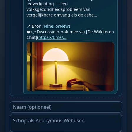
ledverlichting — een 
volksgezondheidsprobleem van 
vergelijkbare omvang als de asbe...

📍 Bron: 
NineForNews
❤️👉 Discussieer ook mee via [De Wakkeren 
Chat](
https://t.me/…