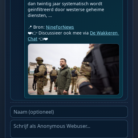
dan twintig jaar systematisch wordt 
geïnfiltreerd door westerse geheime 
diensten, ...

📍 Bron: 
NineForNews
❤️👉 Discussieer ook mee via 
De Wakkeren 
Chat
 👈❤️