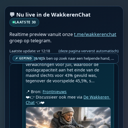
Geupload door: 
De Wakkeren Chat
💬 Nu live in de WakkerenChat
--

De TTF-futures, die als benchmark dienen, 
LAATSTE 30
zijn deze week met 7% gedaald tot 
ongeveer 54 euro per megawattuur, maar 
Realtime preview vanuit onze
t.me/wakkerenchat
Dart handhaafde haar prognose van 60 
groep op telegram.
euro voor het saldo van het derde 
kwartaal. Ze merkte op dat de LNG-import 
Laatste update: vr 12:18
(deze pagina ververst automatisch)
in Noordwest-Europa op jaarbasis 2,1 
Ik ben op zoek naar een helpende hand, een menselijk oog, een admin die helpt met controleren of de chat wel correct word gemodereerd word door NoMoSpam. 98% gaat automatisch goed, toch ik dit nooit helemaal loslaten en moet er altijd een mens mee blijven opletten bij elke beslissing die gemaakt word. Waar bestaan de werkzaamheden uit? Mee kijken in admin log kanaal naar alle drugs/porno/scams die voorbij komen en in het geval van een randgevalletje, ingrijpen en b.v. een verwijderd maar wel toegestaan bericht terug plaatsen met een druk op de knop. tsja zo banaal en simpel is het gesteld.. Word je hier blij van? Nee. Strookt het je ego? Nee. Word je er beter van? Nee. Kost het veel tijd? Totaal niet, consistentie en regelmaat is belangrijker dan 'er even voor kunnen gaan zitten'.. het werk is in een paar seconden gepiept.. je checkt puur of AI de juiste beslissing heeft gemaakt.. …
[6/6]
miljoen ton achterbleef bij de 
📌 GEPIND
verwachtingen voor juli, waardoor de 
opslagcapaciteit aan het einde van de 
maand slechts voor 43% gevuld was, 
tegenover de voorspelde 45,5%, s...

📍 Bron: 
Frontnieuws
❤️👉 Discussieer ook mee via 
De Wakkeren 
Chat
 👈❤️