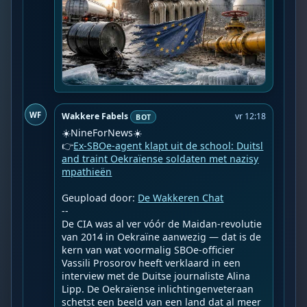
WF
Wakkere Fabels
vr 12:18
BOT
☀️NineForNews☀️

👉
Ex-SBOe-agent klapt uit de school: Duitsl
and traint Oekraïense soldaten met nazisy
mpathieën
Geupload door: 
De Wakkeren Chat
--

De CIA was al ver vóór de Maidan-revolutie 
van 2014 in Oekraïne aanwezig — dat is de 
kern van wat voormalig SBOe-officier 
Vassili Prosorov heeft verklaard in een 
interview met de Duitse journaliste Alina 
Lipp. De Oekraïense inlichtingenveteraan 
schetst een beeld van een land dat al meer 