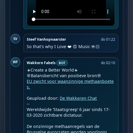
SV
Steef Vanhopnaarster
do 01:22
So that's why I Love ❤️ 😍 Music 🤟🏻
WF
Wakkere Fabels
do 02:10
BOT
☀️Create a Better World☀️

EU zwicht voor waanzinnige methaanboete
s.
Geupload door: 
De Wakkeren Chat
--

Wereldwijde ‘Staatsgreep’ 6 jaar sinds 17-
03-2020 zichtbare dictatuur.

De onzinnige methaanregels van de 
Brusselse eurocraten worden voorlopig 