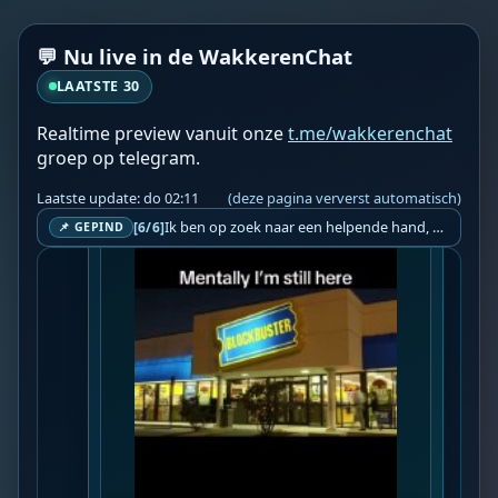
It was a better time! #emo #poppunk 
#elderemo #nostalgia #early2000s

💬 Nu live in de WakkerenChat
📍 Bron: 
Youtube.com
LAATSTE 30
❤️👉 Discussieer ook mee via 
De Wakkeren 
Chat
 👈❤️
Realtime preview vanuit onze
t.me/wakkerenchat
groep op telegram.
Laatste update: do 02:11
(deze pagina ververst automatisch)
Ik ben op zoek naar een helpende hand, een menselijk oog, een admin die helpt met controleren of de chat wel correct word gemodereerd word door NoMoSpam. 98% gaat automatisch goed, toch ik dit nooit helemaal loslaten en moet er altijd een mens mee blijven opletten bij elke beslissing die gemaakt word. Waar bestaan de werkzaamheden uit? Mee kijken in admin log kanaal naar alle drugs/porno/scams die voorbij komen en in het geval van een randgevalletje, ingrijpen en b.v. een verwijderd maar wel toegestaan bericht terug plaatsen met een druk op de knop. tsja zo banaal en simpel is het gesteld.. Word je hier blij van? Nee. Strookt het je ego? Nee. Word je er beter van? Nee. Kost het veel tijd? Totaal niet, consistentie en regelmaat is belangrijker dan 'er even voor kunnen gaan zitten'.. het werk is in een paar seconden gepiept.. je checkt puur of AI de juiste beslissing heeft gemaakt.. …
[6/6]
📌 GEPIND