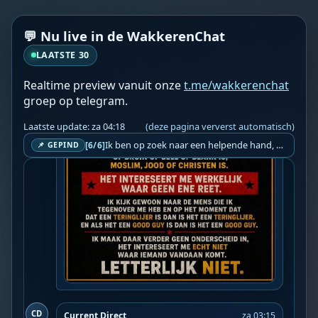
💬 Nu live in de WakkerenChat
LAATSTE 30
Realtime preview vanuit onze
t.me/wakkerenchat
groep op telegram.
Laatste update: za 04:18
(deze pagina ververst automatisch)
Ik ben op zoek naar een helpende hand, een menselijk oog, een admin die helpt met controleren of de chat wel correct word gemodereerd word door NoMoSpam. 98% gaat automatisch goed, toch ik dit nooit helemaal loslaten en moet er altijd een mens mee blijven opletten bij elke beslissing die gemaakt word. Waar bestaan de werkzaamheden uit? Mee kijken in admin log kanaal naar alle drugs/porno/scams die voorbij komen en in het geval van een randgevalletje, ingrijpen en b.v. een verwijderd maar wel toegestaan bericht terug plaatsen met een druk op de knop. tsja zo banaal en simpel is het gesteld.. Word je hier blij van? Nee. Strookt het je ego? Nee. Word je er beter van? Nee. Kost het veel tijd? Totaal niet, consistentie en regelmaat is belangrijker dan 'er even voor kunnen gaan zitten'.. het werk is in een paar seconden gepiept.. je checkt puur of AI de juiste beslissing heeft gemaakt.. …
[6/6]
📌 GEPIND
CD
Current Direct
za 03:15