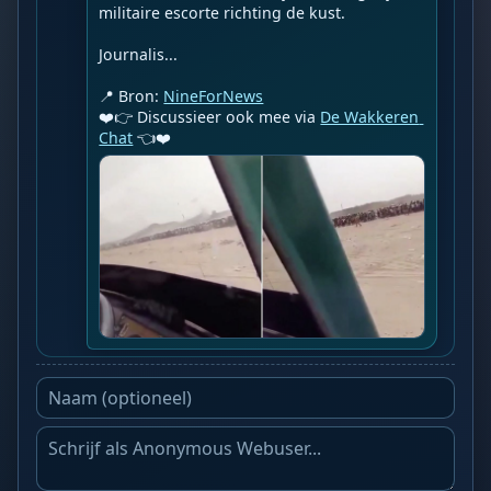
militaire escorte richting de kust.

Journalis...

📍 Bron: 
NineForNews
❤️👉 Discussieer ook mee via 
De Wakkeren 
Chat
 👈❤️