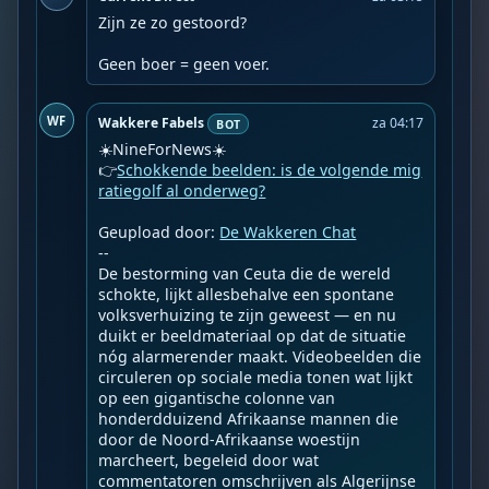
Zijn ze zo gestoord?

Geen boer = geen voer.
WF
Wakkere Fabels
za 04:17
BOT
☀️NineForNews☀️

👉
Schokkende beelden: is de volgende mig
ratiegolf al onderweg?
Geupload door: 
De Wakkeren Chat
--

De bestorming van Ceuta die de wereld 
schokte, lijkt allesbehalve een spontane 
volksverhuizing te zijn geweest — en nu 
duikt er beeldmateriaal op dat de situatie 
nóg alarmerender maakt. Videobeelden die 
circuleren op sociale media tonen wat lijkt 
op een gigantische colonne van 
honderdduizend Afrikaanse mannen die 
door de Noord-Afrikaanse woestijn 
marcheert, begeleid door wat 
commentatoren omschrijven als Algerijnse 