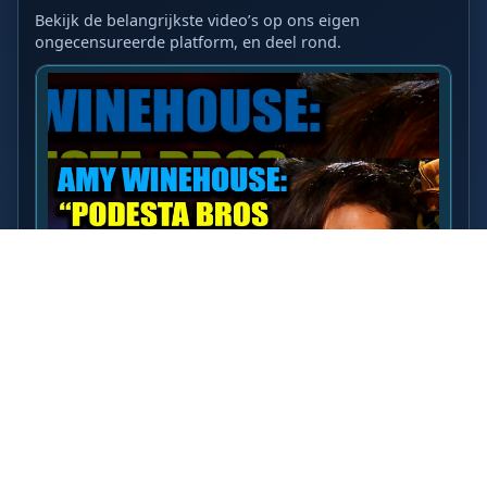
Bekijk de belangrijkste video’s op ons eigen
ongecensureerde platform, en deel rond.
LAATSTE VIDEO