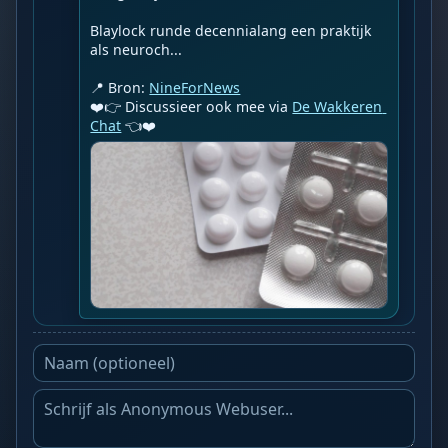
Blaylock runde decennialang een praktijk 
als neuroch...

📍 Bron: 
NineForNews
❤️👉 Discussieer ook mee via 
De Wakkeren 
Chat
 👈❤️