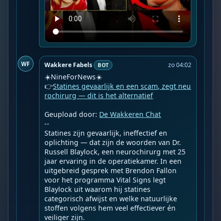
WF
Wakkere Fabels
zo 04:02
BOT
☀️NineForNews☀️

👉
Statines gevaarlijk en een scam, zegt neu
rochirurg — dit is het alternatief
Geupload door: 
De Wakkeren Chat
--

Statines zijn gevaarlijk, ineffectief en 
oplichting — dat zijn de woorden van Dr. 
Russell Blaylock, een neurochirurg met 25 
jaar ervaring in de operatiekamer. In een 
uitgebreid gesprek met Brendon Fallon 
voor het programma Vital Signs legt 
Blaylock uit waarom hij statines 
categorisch afwijst en welke natuurlijke 
stoffen volgens hem veel effectiever én 
veiliger zijn.
