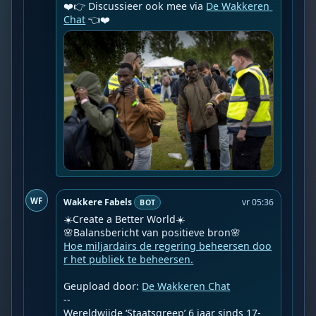
❤️👉 Discussieer ook mee via 
De Wakkeren 
Chat
 👈❤️
WF
Wakkere Fabels
vr 05:36
BOT
☀️Create a Better World☀️

Hoe miljardairs de regering beheersen doo
r het publiek te beheersen.
Geupload door: 
De Wakkeren Chat
--

Wereldwijde ‘Staatsgreep’ 6 jaar sinds 17-