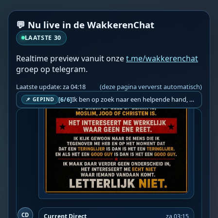
💬 Nu live in de WakkerenChat
LAATSTE 30
Realtime preview vanuit onze
t.me/wakkerenchat
groep op telegram.
Laatste update: za 04:18
(deze pagina ververst automatisch)
Ik ben op zoek naar een helpende hand, een menselijk oog, een admin die helpt met controleren of de chat wel correct word gemodereerd word door NoMoSpam. 98% gaat automatisch goed, toch ik dit nooit helemaal loslaten en moet er altijd een mens mee blijven opletten bij elke beslissing die gemaakt word. Waar bestaan de werkzaamheden uit? Mee kijken in admin log kanaal naar alle drugs/porno/scams die voorbij komen en in het geval van een randgevalletje, ingrijpen en b.v. een verwijderd maar wel toegestaan bericht terug plaatsen met een druk op de knop. tsja zo banaal en simpel is het gesteld.. Word je hier blij van? Nee. Strookt het je ego? Nee. Word je er beter van? Nee. Kost het veel tijd? Totaal niet, consistentie en regelmaat is belangrijker dan 'er even voor kunnen gaan zitten'.. het werk is in een paar seconden gepiept.. je checkt puur of AI de juiste beslissing heeft gemaakt.. …
[6/6]
📌 GEPIND
CD
Current Direct
za 03:15