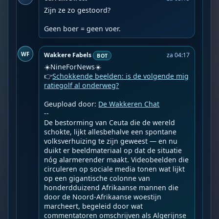
Zijn ze zo gestoord?

Geen boer = geen voer.
WF
Wakkere Fabels
za 04:17
BOT
☀️NineForNews☀️

👉
Schokkende beelden: is de volgende mig
ratiegolf al onderweg?
Geupload door: 
De Wakkeren Chat
--

De bestorming van Ceuta die de wereld 
schokte, lijkt allesbehalve een spontane 
volksverhuizing te zijn geweest — en nu 
duikt er beeldmateriaal op dat de situatie 
nóg alarmerender maakt. Videobeelden die 
circuleren op sociale media tonen wat lijkt 
op een gigantische colonne van 
honderdduizend Afrikaanse mannen die 
door de Noord-Afrikaanse woestijn 
marcheert, begeleid door wat 
commentatoren omschrijven als Algerijnse 