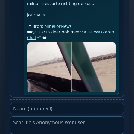
militaire escorte richting de kust.

Journalis...

📍 Bron: 
NineForNews
❤️👉 Discussieer ook mee via 
De Wakkeren 
Chat
 👈❤️