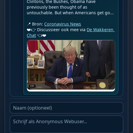
Clintons, the Bushes, Obama have 
previously been thought of as 
untouchable. But when Americans get go...

📍 Bron: 
Coronavirus News
❤️👉 Discussieer ook mee via 
De Wakkeren 
Chat
 👈❤️