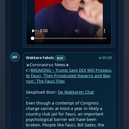
WF
Wakkere Fabels
vr 01:20
BOT
☀️Coronavirus News☀️

👉
BREAKING – Trump Says DOJ Will Prosecu
te Fauci, ‘They Prosecuted Navarro and Ban
non.’ The Fauci Files
Geupload door: 
De Wakkeren Chat
--

Even though a contempt of Congress 
charge carries at most a year in likely a 
country club jail for Fauci, an important 
psychological barrier will have been 
broken. People like Fauci, Bill Gates, the 