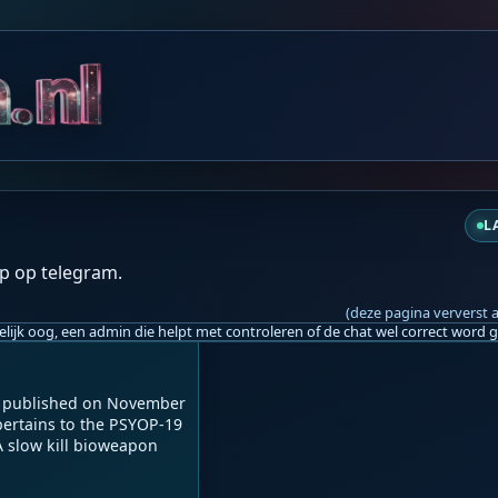
do 13:26
L
p op telegram.
s, Bacteria, Parasites, 
e FDA's Approval Of mRN
(deze pagina ververst 
ly published on November 
pertains to the PSYOP-19 
slow kill bioweapon 