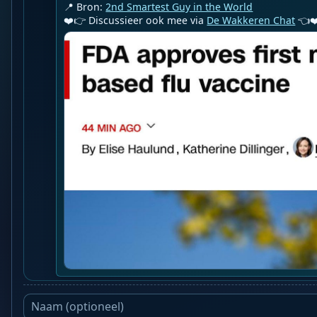
📍 Bron: 
2nd Smartest Guy in the World
❤️👉 Discussieer ook mee via 
De Wakkeren Chat
 👈❤