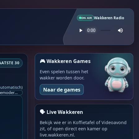
Wakkeren Radio
ON AIR
🎮 Wakkeren Games
AATSTE 30
Even spelen tussen het
wakker worden door.
automatisch)
Naar de games
Ik ben op zoek naar een helpende hand, een menselijk oog, een admin die helpt met controleren of de chat wel correct word gemodereerd word door NoMoSpam. 98% gaat automatisch goed, toch ik dit nooit helemaal loslaten en moet er altijd een mens mee blijven opletten bij elke beslissing die gemaakt word. Waar bestaan de werkzaamheden uit? Mee kijken in admin log kanaal naar alle drugs/porno/scams die voorbij komen en in het geval van een randgevalletje, ingrijpen en b.v. een verwijderd maar wel toegestaan bericht terug plaatsen met een druk op de knop. tsja zo banaal en simpel is het gesteld.. Word je hier blij van? Nee. Strookt het je ego? Nee. Word je er beter van? Nee. Kost het veel tijd? Totaal niet, consistentie en regelmaat is belangrijker dan 'er even voor kunnen gaan zitten'.. het werk is in een paar seconden gepiept.. je checkt puur of AI de juiste beslissing heeft gemaakt.. …
🗣️ Live Wakkeren
Bekijk wie er in Koffietafel of Videoavond
zit, of open direct een kamer op
live.wakkeren.nl.