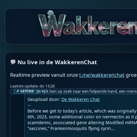
WF
Wakkere Fabels
BOT
💬 Nu live in de WakkerenChat
☀️2nd Smartest Guy in the World☀️

Realtime preview vanuit onze
t.me/wakkerenchat
groe
The Cure for Frankenmosquitos, Malaria, Turbo Cancer
Viruses & More As MAHA Betrayals Continue With Th
Laatste update: do 13:26
A Flu "Vaccine" & New DEI Hire CDC Director
[6/6]
📌 GEPIND
Geupload door: 
De Wakkeren Chat
--

Before we get to today’s article, which was original
6th, 2023, some additional color on ivermectin as it 
scamdemic, associated gene altering Modified mRNA 
“vaccines,” Frankenmosquito flying syrin...
