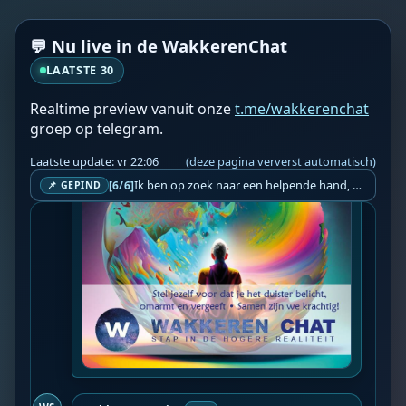
💬 Nu live in de WakkerenChat
LAATSTE 30
WS
Wakkeren Service
vr 20:55
BOT
Realtime preview vanuit onze
t.me/wakkerenchat
groep op telegram.
Laatste update: vr 22:06
(deze pagina ververst automatisch)
Ik ben op zoek naar een helpende hand, een menselijk oog, een admin die helpt met controleren of de chat wel correct word gemodereerd word door NoMoSpam. 98% gaat automatisch goed, toch ik dit nooit helemaal loslaten en moet er altijd een mens mee blijven opletten bij elke beslissing die gemaakt word. Waar bestaan de werkzaamheden uit? Mee kijken in admin log kanaal naar alle drugs/porno/scams die voorbij komen en in het geval van een randgevalletje, ingrijpen en b.v. een verwijderd maar wel toegestaan bericht terug plaatsen met een druk op de knop. tsja zo banaal en simpel is het gesteld.. Word je hier blij van? Nee. Strookt het je ego? Nee. Word je er beter van? Nee. Kost het veel tijd? Totaal niet, consistentie en regelmaat is belangrijker dan 'er even voor kunnen gaan zitten'.. het werk is in een paar seconden gepiept.. je checkt puur of AI de juiste beslissing heeft gemaakt.. …
[6/6]
📌 GEPIND