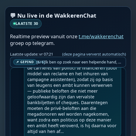
Hoe miljardairs de regering beheersen doo
💬 Nu live in de WakkerenChat
r het publiek te beheersen.
LAATSTE 30
Geupload door: 
De Wakkeren Chat
--

Realtime preview vanuit onze
t.me/wakkerenchat
Wereldwijde ‘Staatsgreep’ 6 jaar sinds 17-
groep op telegram.
03-2020 zichtbare dictatuur.

Laatste update: vr 07:21
(deze pagina ververst automatisch)
Een miljardair bezit minstens een miljard 
dollar, en dat is veel meer dan nodig is om 
Ik ben op zoek naar een helpende hand, een menselijk oog, een admin die helpt met controleren of de chat wel correct word gemodereerd word door NoMoSpam. 98% gaat automatisch goed, toch ik dit nooit helemaal loslaten en moet er altijd een mens mee blijven opletten bij elke beslissing die gemaakt word. Waar bestaan de werkzaamheden uit? Mee kijken in admin log kanaal naar alle drugs/porno/scams die voorbij komen en in het geval van een randgevalletje, ingrijpen en b.v. een verwijderd maar wel toegestaan bericht terug plaatsen met een druk op de knop. tsja zo banaal en simpel is het gesteld.. Word je hier blij van? Nee. Strookt het je ego? Nee. Word je er beter van? Nee. Kost het veel tijd? Totaal niet, consistentie en regelmaat is belangrijker dan 'er even voor kunnen gaan zitten'.. het werk is in een paar seconden gepiept.. je checkt puur of AI de juiste beslissing heeft gemaakt.. …
[6/6]
📌 GEPIND
de carrières van politici te financieren (door 
middel van reclame en het inhuren van 
campagne assistenten), zodat zij op basis 
van leugens een ambt kunnen verwerven 
— publieke beloften die niet meer 
geloofwaardig zijn dan vervalste 
bankbiljetten of cheques. Daarentegen 
moeten de privé-beloften aan die 
megadonoren wel worden nagekomen, 
want zodra een politicus op deze manier 
een ambt heeft veroverd, is hij daarna voor 
altijd van hen af…