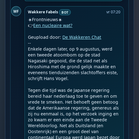
WF
Wakkere Fabels
vr 07:20
BOT
☀️Frontnieuws☀️

👉
Een nucleaire wat?
Geupload door: 
De Wakkeren Chat
--

Enkele dagen later, op 9 augustus, werd 
een tweede atoombom op de stad 
Nagasaki gegooid, die de stad net als 
Hiroshima met de grond gelijk maakte en 
eveneens tienduizenden slachtoffers eiste, 
schrijft Hans Vogel.

Tegen die tijd was de Japanse regering 
bereid haar nederlaag toe te geven en om 
vrede te smeken. Het behoeft geen betoog 
dat de Amerikaanse regering, genereus als 
zij nu eenmaal is, op het verzoek inging en 
zo kwam er een einde aan de Tweede 
Wereldoorlog. Net als Duitsland (en 
Oostenrijk) en een groot deel van 
continentaal Europa werd Japan bezet door 