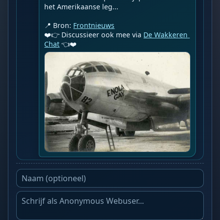
het Amerikaanse leg...

📍 Bron: 
Frontnieuws
❤️👉 Discussieer ook mee via 
De Wakkeren 
Chat
 👈❤️