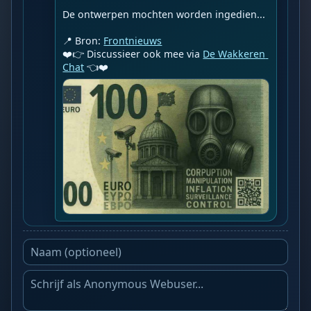
De ontwerpen mochten worden ingedien...

📍 Bron: 
Frontnieuws
❤️👉 Discussieer ook mee via 
De Wakkeren 
Chat
 👈❤️