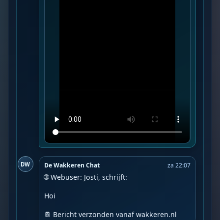
DW
De Wakkeren Chat
za 22:07
🌐 Webuser: Josti, schrijft:

Hoi

📔 Bericht verzonden vanaf wakkeren.nl