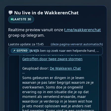
voortploeteren. Andere liggen op de loer in 
laboratoria, ...

💬 Nu live in de WakkerenChat
📍 Bron: 
Frontnieuws
LAATSTE 30
❤️👉 Discussieer ook mee via 
De Wakkeren 
Chat
 👈❤️
Realtime preview vanuit onze
t.me/wakkerenchat
groep op telegram.
WF
Wakkere Fabels
za 15:36
BOT
Laatste update: za 15:45
(deze pagina ververst automatisch)
☀️Martin Vrijland☀️

Ik ben op zoek naar een helpende hand, een menselijk oog, een admin die helpt met controleren of de chat wel correct word gemodereerd word door NoMoSpam. 98% gaat automatisch goed, toch ik dit nooit helemaal loslaten en moet er altijd een mens mee blijven opletten bij elke beslissing die gemaakt word. Waar bestaan de werkzaamheden uit? Mee kijken in admin log kanaal naar alle drugs/porno/scams die voorbij komen en in het geval van een randgevalletje, ingrijpen en b.v. een verwijderd maar wel toegestaan bericht terug plaatsen met een druk op de knop. tsja zo banaal en simpel is het gesteld.. Word je hier blij van? Nee. Strookt het je ego? Nee. Word je er beter van? Nee. Kost het veel tijd? Totaal niet, consistentie en regelmaat is belangrijker dan 'er even voor kunnen gaan zitten'.. het werk is in een paar seconden gepiept.. je checkt puur of AI de juiste beslissing heeft gemaakt.. …
[6/6]
📌 GEPIND
Getroffen door twee zware stormen
Geupload door: 
De Wakkeren Chat
--

Soms gebeuren er dingen in je leven 
waarvan je pas later begrijpt waarom ze je 
overkwamen. Soms doe je ongewild 
ervaring op in een situatie die je op dat 
moment als vervelend ervaarde, maar 
waardoor je verderop in je leven wist hoe 
je iets moest oplossen wat je anders niet 
had geweten. Soms vind je een onderwerp 