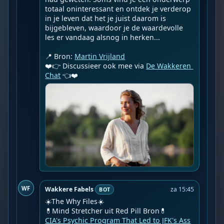
totaal oninteressant en ontdek je verderop 
in je leven dat het je juist daarom is 
bijgebleven, waardoor je de waardevolle 
les er vandaag alsnog in herken...

📍 Bron: 
Martin Vrijland
❤️👉 Discussieer ook mee via 
De Wakkeren 
Chat
 👈❤️
WF
Wakkere Fabels
za 15:45
BOT
☀️The Why Files☀️

CIA's Psychic Program That Led to JFK's Ass