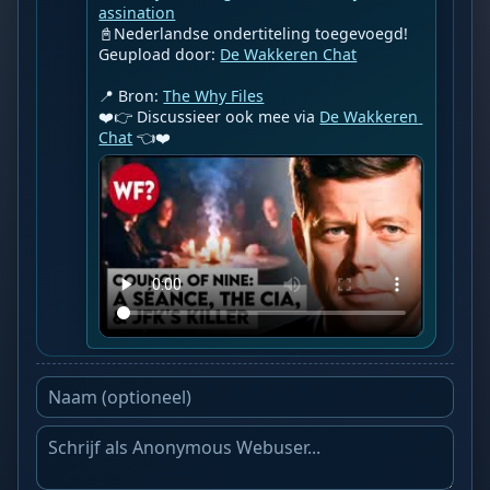
assination
📓Nederlandse ondertiteling toegevoegd!

Geupload door: 
De Wakkeren Chat
📍 Bron: 
The Why Files
❤️👉 Discussieer ook mee via 
De Wakkeren 
Chat
 👈❤️