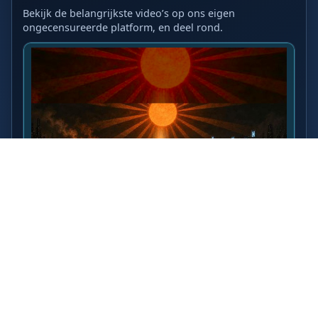
Bekijk de belangrijkste video’s op ons eigen
ongecensureerde platform, en deel rond.
LAATSTE VIDEO