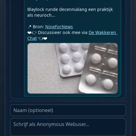
Blaylock runde decennialang een praktijk 
als neuroch...

📍 Bron: 
NineForNews
❤️👉 Discussieer ook mee via 
De Wakkeren 
Chat
 👈❤️