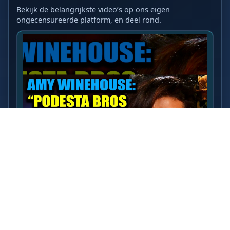
Bekijk de belangrijkste video’s op ons eigen
ongecensureerde platform, en deel rond.
LAATSTE VIDEO