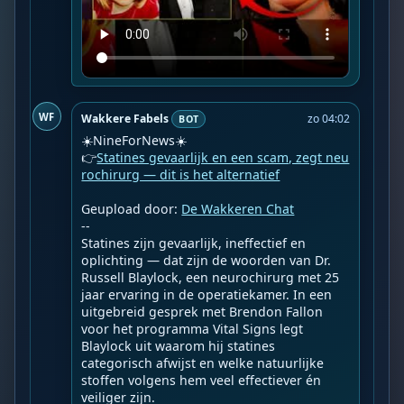
WF
Wakkere Fabels
zo 04:02
BOT
☀️NineForNews☀️

👉
Statines gevaarlijk en een scam, zegt neu
rochirurg — dit is het alternatief
Geupload door: 
De Wakkeren Chat
--

Statines zijn gevaarlijk, ineffectief en 
oplichting — dat zijn de woorden van Dr. 
Russell Blaylock, een neurochirurg met 25 
jaar ervaring in de operatiekamer. In een 
uitgebreid gesprek met Brendon Fallon 
voor het programma Vital Signs legt 
Blaylock uit waarom hij statines 
categorisch afwijst en welke natuurlijke 
stoffen volgens hem veel effectiever én 
veiliger zijn.
