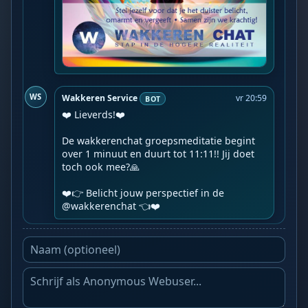
WS
Wakkeren Service
vr 20:59
BOT
❤️ Lieverds!❤️

De wakkerenchat groepsmeditatie begint 
over 1 minuut en duurt tot 11:11!! Jij doet 
toch ook mee?🙏

❤️👉 Belicht jouw perspectief in de 
@wakkerenchat 👈❤️️