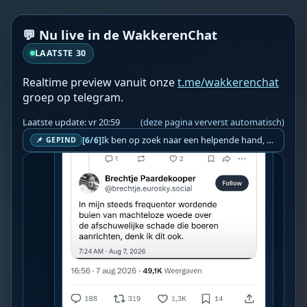
💬 Nu live in de WakkerenChat
LAATSTE 30
Realtime preview vanuit onze
t.me/wakkerenchat
groep op telegram.
Laatste update: vr 20:59
(deze pagina ververst automatisch)
Ik ben op zoek naar een helpende hand, een menselijk oog, een admin die helpt met controleren of de chat wel correct word gemodereerd word door NoMoSpam. 98% gaat automatisch goed, toch ik dit nooit helemaal loslaten en moet er altijd een mens mee blijven opletten bij elke beslissing die gemaakt word. Waar bestaan de werkzaamheden uit? Mee kijken in admin log kanaal naar alle drugs/porno/scams die voorbij komen en in het geval van een randgevalletje, ingrijpen en b.v. een verwijderd maar wel toegestaan bericht terug plaatsen met een druk op de knop. tsja zo banaal en simpel is het gesteld.. Word je hier blij van? Nee. Strookt het je ego? Nee. Word je er beter van? Nee. Kost het veel tijd? Totaal niet, consistentie en regelmaat is belangrijker dan 'er even voor kunnen gaan zitten'.. het werk is in een paar seconden gepiept.. je checkt puur of AI de juiste beslissing heeft gemaakt.. …
[6/6]
📌 GEPIND