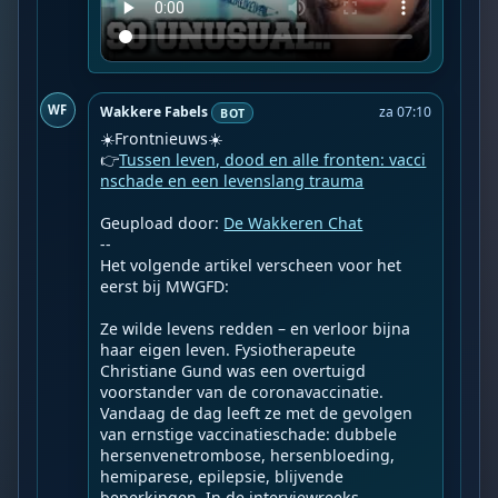
WF
Wakkere Fabels
za 07:10
BOT
☀️Frontnieuws☀️

👉
Tussen leven, dood en alle fronten: vacci
nschade en een levenslang trauma
Geupload door: 
De Wakkeren Chat
--

Het volgende artikel verscheen voor het 
eerst bij MWGFD:

Ze wilde levens redden – en verloor bijna 
haar eigen leven. Fysiotherapeute 
Christiane Gund was een overtuigd 
voorstander van de coronavaccinatie. 
Vandaag de dag leeft ze met de gevolgen 
van ernstige vaccinatieschade: dubbele 
hersenvenetrombose, hersenbloeding, 
hemiparese, epilepsie, blijvende 
beperkingen. In de interviewreeks 