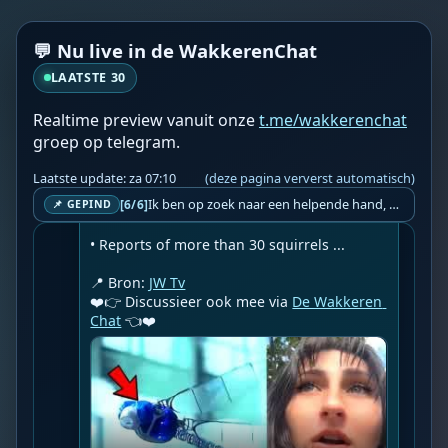
locations.

Included in this report:

💬 Nu live in de WakkerenChat
• Birds reportedly behaving unusually in 
South Jersey and other locations.

LAATSTE 30
• Eyewitness reports involving dragonfly-
Realtime preview vanuit onze
t.me/wakkerenchat
like objects, alongside a look at robotic 
groep op telegram.
dragonfly technology.

Laatste update: za 07:10
(deze pagina ververst automatisch)
• A squirrel repeatedly biting a wall in 
Ik ben op zoek naar een helpende hand, een menselijk oog, een admin die helpt met controleren of de chat wel correct word gemodereerd word door NoMoSpam. 98% gaat automatisch goed, toch ik dit nooit helemaal loslaten en moet er altijd een mens mee blijven opletten bij elke beslissing die gemaakt word. Waar bestaan de werkzaamheden uit? Mee kijken in admin log kanaal naar alle drugs/porno/scams die voorbij komen en in het geval van een randgevalletje, ingrijpen en b.v. een verwijderd maar wel toegestaan bericht terug plaatsen met een druk op de knop. tsja zo banaal en simpel is het gesteld.. Word je hier blij van? Nee. Strookt het je ego? Nee. Word je er beter van? Nee. Kost het veel tijd? Totaal niet, consistentie en regelmaat is belangrijker dan 'er even voor kunnen gaan zitten'.. het werk is in een paar seconden gepiept.. je checkt puur of AI de juiste beslissing heeft gemaakt.. …
[6/6]
Mississippi.

📌 GEPIND
• Reports of more than 30 squirrels ...

📍 Bron: 
JW Tv
❤️👉 Discussieer ook mee via 
De Wakkeren 
Chat
 👈❤️