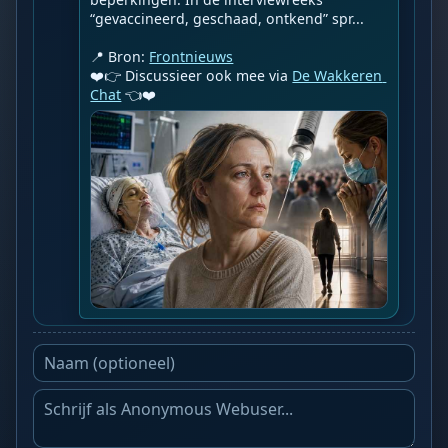
“gevaccineerd, geschaad, ontkend” spr...

📍 Bron: 
Frontnieuws
❤️👉 Discussieer ook mee via 
De Wakkeren 
Chat
 👈❤️