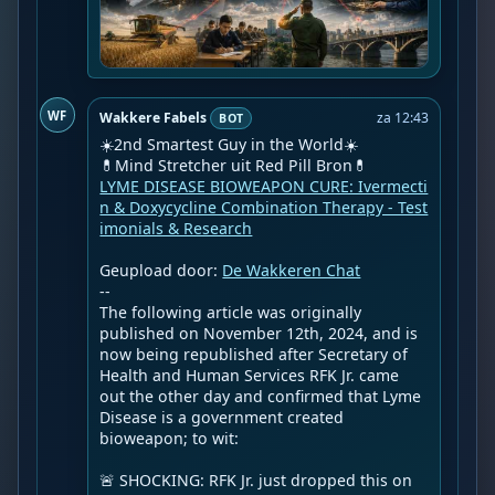
WF
Wakkere Fabels
za 12:43
BOT
☀️2nd Smartest Guy in the World☀️

LYME DISEASE BIOWEAPON CURE: Ivermecti
n & Doxycycline Combination Therapy - Test
imonials & Research
Geupload door: 
De Wakkeren Chat
--

The following article was originally 
published on November 12th, 2024, and is 
now being republished after Secretary of 
Health and Human Services RFK Jr. came 
out the other day and confirmed that Lyme 
Disease is a government created 
bioweapon; to wit:

🚨 SHOCKING: RFK Jr. just dropped this on 