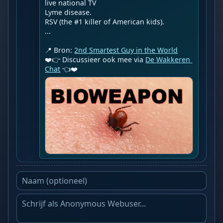
live national TV

Lyme disease.

RSV (the #1 killer of American kids).

...

📍 Bron: 
2nd Smartest Guy in the World
❤️👉 Discussieer ook mee via 
De Wakkeren 
Chat
 👈❤️