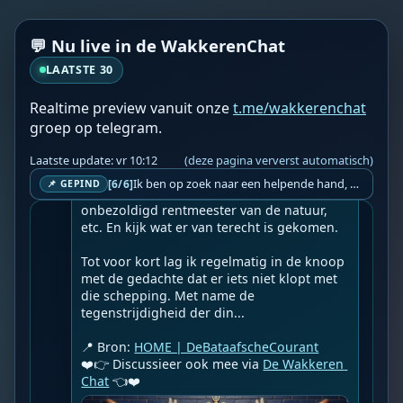
☀️HOME | DeBataafscheCourant☀️

👉
Succes en verroest maar
💬 Nu live in de WakkerenChat
Geupload door: 
De Wakkeren Chat
LAATSTE 30
--

Vaak heb ik gedacht, dat de Here God, de 
Realtime preview vanuit onze
t.me/wakkerenchat
Schepper van alles maar een vreemde 
vogel moet zijn geweest. Volgens de 
groep op telegram.
meeste geschriften zou de mens de kers op 
de taart van zijn schepping zijn, normaal 
Laatste update: vr 10:12
(deze pagina ververst automatisch)
gesproken ben je daar dan zuinig op. 
Ik ben op zoek naar een helpende hand, een menselijk oog, een admin die helpt met controleren of de chat wel correct word gemodereerd word door NoMoSpam. 98% gaat automatisch goed, toch ik dit nooit helemaal loslaten en moet er altijd een mens mee blijven opletten bij elke beslissing die gemaakt word. Waar bestaan de werkzaamheden uit? Mee kijken in admin log kanaal naar alle drugs/porno/scams die voorbij komen en in het geval van een randgevalletje, ingrijpen en b.v. een verwijderd maar wel toegestaan bericht terug plaatsen met een druk op de knop. tsja zo banaal en simpel is het gesteld.. Word je hier blij van? Nee. Strookt het je ego? Nee. Word je er beter van? Nee. Kost het veel tijd? Totaal niet, consistentie en regelmaat is belangrijker dan 'er even voor kunnen gaan zitten'.. het werk is in een paar seconden gepiept.. je checkt puur of AI de juiste beslissing heeft gemaakt.. …
[6/6]
📌 GEPIND
Bovendien werden we aangesteld als 
onbezoldigd rentmeester van de natuur, 
etc. En kijk wat er van terecht is gekomen.

Tot voor kort lag ik regelmatig in de knoop 
met de gedachte dat er iets niet klopt met 
die schepping. Met name de 
tegenstrijdigheid der din...

📍 Bron: 
HOME | DeBataafscheCourant
❤️👉 Discussieer ook mee via 
De Wakkeren 
Chat
 👈❤️