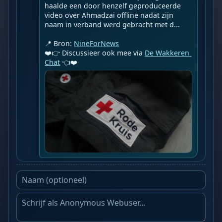
haalde een door henzelf geproduceerde 
video over Ahmadzai offline nadat zijn 
naam in verband werd gebracht met d...

📍 Bron: 
NineForNews
❤️👉 Discussieer ook mee via 
De Wakkeren 
Chat
 👈❤️