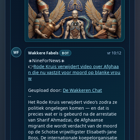
WF
Wakkere Fabels
vr 10:12
BOT
☀️NineForNews☀️

👉
Rode Kruis verwijdert video over Afghaa
n die nu vastzit voor moord op blanke vrou
w
Geupload door: 
De Wakkeren Chat
--

Het Rode Kruis verwijdert video’s zodra ze 
politiek ongelegen komen — en dat is 
precies wat er is gebeurd na de arrestatie 
van Sharif Ahmadzai, de Afghaanse 
migrant die wordt verdacht van de moord 
op de Schotse vrijwilligster Elisabeth-Jane 
Ross. De internationale koepelorganisatie 