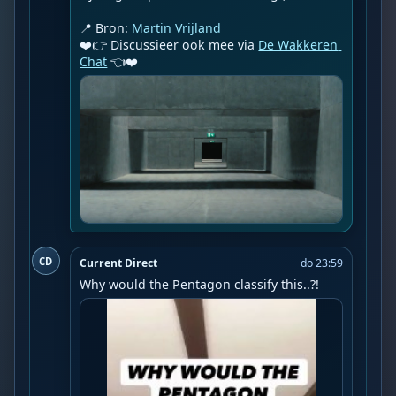
📍 Bron: 
Martin Vrijland
❤️👉 Discussieer ook mee via 
De Wakkeren 
Chat
 👈❤️
CD
Current Direct
do 23:59
Why would the Pentagon classify this..?!