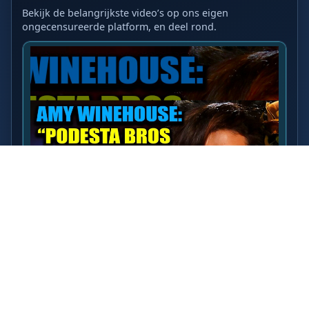
Bekijk de belangrijkste video’s op ons eigen
ongecensureerde platform, en deel rond.
LAATSTE VIDEO