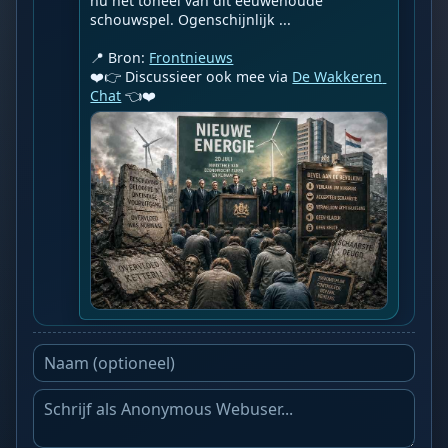
nu het toneel van dit eeuwenoude 
schouwspel. Ogenschijnlijk ...

📍 Bron: 
Frontnieuws
❤️👉 Discussieer ook mee via 
De Wakkeren 
Chat
 👈❤️