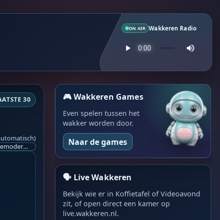
Wakkeren Radio
ON AIR
🎮 Wakkeren Games
AATSTE 30
Even spelen tussen het
wakker worden door.
automatisch)
Naar de games
Ik ben op zoek naar een helpende hand, een menselijk oog, een admin die helpt met controleren of de chat wel correct word gemodereerd word door NoMoSpam. 98% gaat automatisch goed, toch ik dit nooit helemaal loslaten en moet er altijd een mens mee blijven opletten bij elke beslissing die gemaakt word. Waar bestaan de werkzaamheden uit? Mee kijken in admin log kanaal naar alle drugs/porno/scams die voorbij komen en in het geval van een randgevalletje, ingrijpen en b.v. een verwijderd maar wel toegestaan bericht terug plaatsen met een druk op de knop. tsja zo banaal en simpel is het gesteld.. Word je hier blij van? Nee. Strookt het je ego? Nee. Word je er beter van? Nee. Kost het veel tijd? Totaal niet, consistentie en regelmaat is belangrijker dan 'er even voor kunnen gaan zitten'.. het werk is in een paar seconden gepiept.. je checkt puur of AI de juiste beslissing heeft gemaakt.. …
🗣️ Live Wakkeren
Bekijk wie er in Koffietafel of Videoavond
zit, of open direct een kamer op
live.wakkeren.nl.