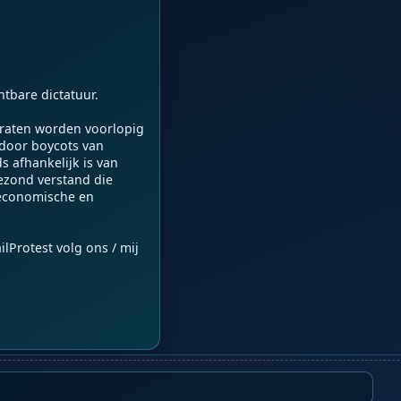
tbare dictatuur.

raten worden voorlopig 
 door boycots van 
 afhankelijk is van 
ezond verstand die 
 economische en 
Protest volg ons / mij 