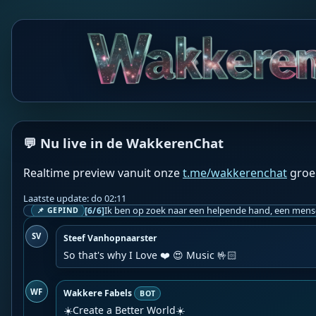
💬 Nu live in de WakkerenChat
Realtime preview vanuit onze
t.me/wakkerenchat
groe
Laatste update: do 02:11
[6/6]
📌 GEPIND
SV
Steef Vanhopnaarster
So that's why I Love ❤️ 😍 Music 🤟🏻
WF
Wakkere Fabels
BOT
☀️Create a Better World☀️
