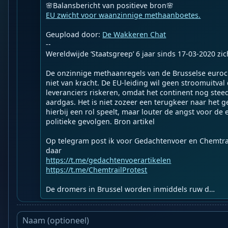
EU zwicht voor waanzinnige methaanboetes.
Geupload door: 
De Wakkeren Chat
--

Wereldwijde ‘Staatsgreep’ 6 jaar sinds 17-03-2020 zich
De onzinnige methaanregels van de Brusselse euroc
niet van kracht. De EU-leiding wil geen stroomuitval
leveranciers riskeren, omdat het continent nog steeds
aardgas. Het is niet zozeer een terugkeer naar het g
hierbij een rol speelt, maar louter de angst voor de
politieke gevolgen. Bron artikel

Op telegram post ik voor Gedachtenvoer en Chemtrail
https://t.me/gedachtenvoerartikelen
https://t.me/ChemtrailProtest
De dromers in Brussel worden inmiddels ruw d…