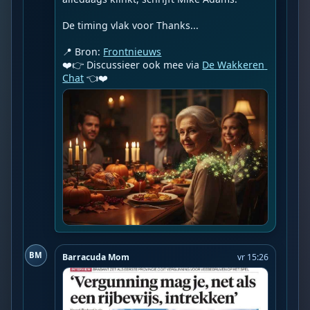
De timing vlak voor Thanks...

📍 Bron: 
Frontnieuws
❤️👉 Discussieer ook mee via 
De Wakkeren 
Chat
 👈❤️
BM
Barracuda Mom
vr 15:26