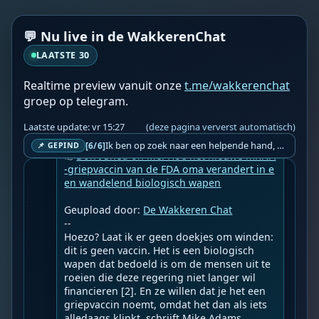
💬 Nu live in de WakkerenChat
LAATSTE 30
Realtime preview vanuit onze
t.me/wakkerenchat
groep op telegram.
WF
Wakkere Fabels
vr 15:12
BOT
Laatste update: vr 15:27
(deze pagina ververst automatisch)
☀️Frontnieuws☀️

Ik ben op zoek naar een helpende hand, een menselijk oog, een admin die helpt met controleren of de chat wel correct word gemodereerd word door NoMoSpam. 98% gaat automatisch goed, toch ik dit nooit helemaal loslaten en moet er altijd een mens mee blijven opletten bij elke beslissing die gemaakt word. Waar bestaan de werkzaamheden uit? Mee kijken in admin log kanaal naar alle drugs/porno/scams die voorbij komen en in het geval van een randgevalletje, ingrijpen en b.v. een verwijderd maar wel toegestaan bericht terug plaatsen met een druk op de knop. tsja zo banaal en simpel is het gesteld.. Word je hier blij van? Nee. Strookt het je ego? Nee. Word je er beter van? Nee. Kost het veel tijd? Totaal niet, consistentie en regelmaat is belangrijker dan 'er even voor kunnen gaan zitten'.. het werk is in een paar seconden gepiept.. je checkt puur of AI de juiste beslissing heeft gemaakt.. …
[6/6]
📌 GEPIND
👉
Don’t Shed on Me: Hoe het nieuwe mRNA
-griepvaccin van de FDA oma verandert in e
en wandelend biologisch wapen
Geupload door: 
De Wakkeren Chat
--

Hoezo? Laat ik er geen doekjes om winden: 
dit is geen vaccin. Het is een biologisch 
wapen dat bedoeld is om de mensen uit te 
roeien die deze regering niet langer wil 
financieren [2]. En ze willen dat je het een 
griepvaccin noemt, omdat het dan als iets 
alledaags klinkt, schrijft Mike Adams.
