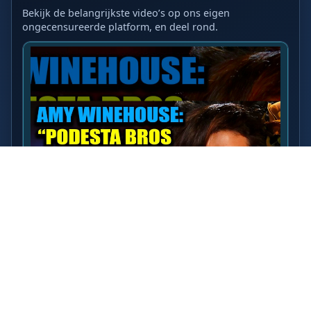
Bekijk de belangrijkste video’s op ons eigen
ongecensureerde platform, en deel rond.
LAATSTE VIDEO