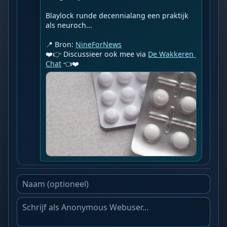
Blaylock runde decennialang een praktijk 
als neuroch...

📍 Bron: 
NineForNews
❤️👉 Discussieer ook mee via 
De Wakkeren 
Chat
 👈❤️