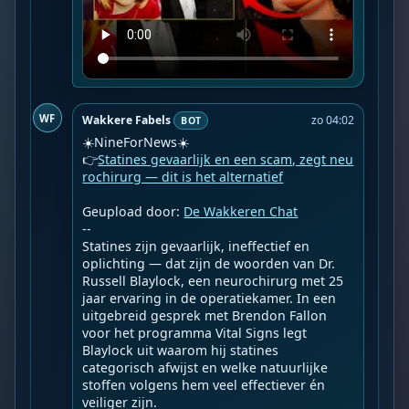
WF
Wakkere Fabels
zo 04:02
BOT
☀️NineForNews☀️

👉
Statines gevaarlijk en een scam, zegt neu
rochirurg — dit is het alternatief
Geupload door: 
De Wakkeren Chat
--

Statines zijn gevaarlijk, ineffectief en 
oplichting — dat zijn de woorden van Dr. 
Russell Blaylock, een neurochirurg met 25 
jaar ervaring in de operatiekamer. In een 
uitgebreid gesprek met Brendon Fallon 
voor het programma Vital Signs legt 
Blaylock uit waarom hij statines 
categorisch afwijst en welke natuurlijke 
stoffen volgens hem veel effectiever én 
veiliger zijn.
