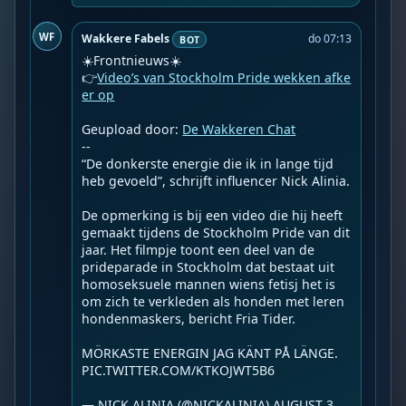
WF
Wakkere Fabels
do 07:13
BOT
☀️Frontnieuws☀️

👉
Video’s van Stockholm Pride wekken afke
er op
Geupload door: 
De Wakkeren Chat
--

“De donkerste energie die ik in lange tijd 
heb gevoeld”, schrijft influencer Nick Alinia.

De opmerking is bij een video die hij heeft 
gemaakt tijdens de Stockholm Pride van dit 
jaar. Het filmpje toont een deel van de 
prideparade in Stockholm dat bestaat uit 
homoseksuele mannen wiens fetisj het is 
om zich te verkleden als honden met leren 
hondenmaskers, bericht Fria Tider.

MÖRKASTE ENERGIN JAG KÄNT PÅ LÄNGE. 
PIC.TWITTER.COM/KTKOJWT5B6

— NICK ALINIA (@NICKALINIA) AUGUST 3, 