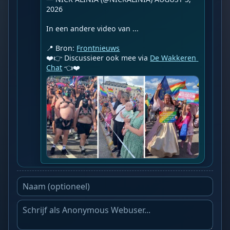
2026

In een andere video van ...

📍 Bron: 
Frontnieuws
❤️👉 Discussieer ook mee via 
De Wakkeren 
Chat
 👈❤️