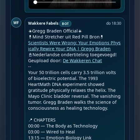
WF
Wakkere Fabels
do 18:30
BOT
☀️Gregg Braden Official☀️

Scientists Were Wrong: Your Emotions Phys
ically Rewire Your DNA | Gregg Braden
📓Nederlandse ondertiteling toegevoegd!

Geupload door: 
De Wakkeren Chat
--

Your 50 trillion cells carry 3.5 trillion volts 
of bioelectric potential. The 1993 
HeartMath DNA experiment showed 
gratitude physically relaxes the helix. The 
Mayo Clinic bladder reversal. The vanishing 
tumor. Gregg Braden walks the science of 
consciousness as healing technology.

📍 CHAPTERS

00:00 — The Body as Technology

03:00 — Wired to Heal

13:15 — Emotion-Biology Link
