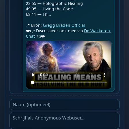
23:55 — Holographic Healing

49:05 — Living the Code

68:11 — Th...

📍 Bron: 
Gregg Braden Official
❤️👉 Discussieer ook mee via 
De Wakkeren 
Chat
 👈❤️