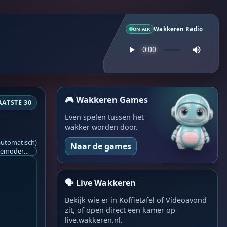
Wakkeren Radio
ON AIR
🎮 Wakkeren Games
AATSTE 30
Even spelen tussen het
wakker worden door.
automatisch)
Naar de games
Ik ben op zoek naar een helpende hand, een menselijk oog, een admin die helpt met controleren of de chat wel correct word gemodereerd word door NoMoSpam. 98% gaat automatisch goed, toch ik dit nooit helemaal loslaten en moet er altijd een mens mee blijven opletten bij elke beslissing die gemaakt word. Waar bestaan de werkzaamheden uit? Mee kijken in admin log kanaal naar alle drugs/porno/scams die voorbij komen en in het geval van een randgevalletje, ingrijpen en b.v. een verwijderd maar wel toegestaan bericht terug plaatsen met een druk op de knop. tsja zo banaal en simpel is het gesteld.. Word je hier blij van? Nee. Strookt het je ego? Nee. Word je er beter van? Nee. Kost het veel tijd? Totaal niet, consistentie en regelmaat is belangrijker dan 'er even voor kunnen gaan zitten'.. het werk is in een paar seconden gepiept.. je checkt puur of AI de juiste beslissing heeft gemaakt.. …
🗣️ Live Wakkeren
Bekijk wie er in Koffietafel of Videoavond
zit, of open direct een kamer op
live.wakkeren.nl.