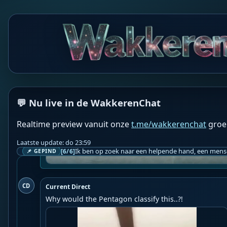
❤️👉 Discussieer ook mee via 
De Wakkeren Chat
 👈❤
💬 Nu live in de WakkerenChat
Realtime preview vanuit onze
t.me/wakkerenchat
groe
Laatste update: do 23:59
[6/6]
📌 GEPIND
CD
Current Direct
Why would the Pentagon classify this..?!