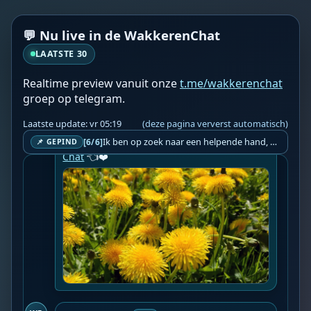
aantoont, terwijl gezonde cellen volledig 
ongemoeid worden gelaten. Toch staat een 
💬 Nu live in de WakkerenChat
grootschalige klinische studie bij mensen 
nog altijd niet op de agenda. Hoe kan dat?

LAATSTE 30
Een terminale leukemiepatiënte verliet het 
Realtime preview vanuit onze
t.me/wakkerenchat
ziekenhuis met weinig hoop. Twee weken 
groep op telegram.
later keerde ze terug met bloedwaarden ...

Laatste update: vr 05:19
(deze pagina ververst automatisch)
📍 Bron: 
NineForNews
Ik ben op zoek naar een helpende hand, een menselijk oog, een admin die helpt met controleren of de chat wel correct word gemodereerd word door NoMoSpam. 98% gaat automatisch goed, toch ik dit nooit helemaal loslaten en moet er altijd een mens mee blijven opletten bij elke beslissing die gemaakt word. Waar bestaan de werkzaamheden uit? Mee kijken in admin log kanaal naar alle drugs/porno/scams die voorbij komen en in het geval van een randgevalletje, ingrijpen en b.v. een verwijderd maar wel toegestaan bericht terug plaatsen met een druk op de knop. tsja zo banaal en simpel is het gesteld.. Word je hier blij van? Nee. Strookt het je ego? Nee. Word je er beter van? Nee. Kost het veel tijd? Totaal niet, consistentie en regelmaat is belangrijker dan 'er even voor kunnen gaan zitten'.. het werk is in een paar seconden gepiept.. je checkt puur of AI de juiste beslissing heeft gemaakt.. …
[6/6]
❤️👉 Discussieer ook mee via 
De Wakkeren 
📌 GEPIND
Chat
 👈❤️