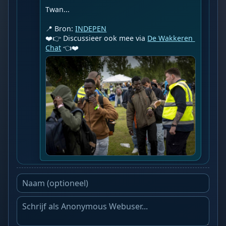
Twan...

📍 Bron: 
INDEPEN
❤️👉 Discussieer ook mee via 
De Wakkeren 
Chat
 👈❤️