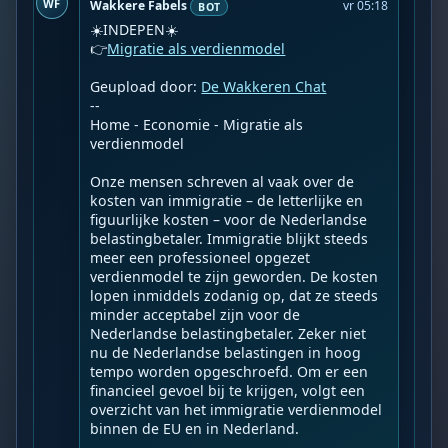
WF
Wakkere Fabels
vr 05:18
BOT
☀️INDEPEN☀️

👉
Migratie als verdienmodel
Geupload door: 
De Wakkeren Chat
--

Home - Economie - Migratie als 
verdienmodel

Onze mensen schreven al vaak over de 
kosten van immigratie – de letterlijke en 
figuurlijke kosten – voor de Nederlandse 
belastingbetaler. Immigratie blijkt steeds 
meer een professioneel opgezet 
verdienmodel te zijn geworden. De kosten 
lopen inmiddels zodanig op, dat ze steeds 
minder acceptabel zijn voor de 
Nederlandse belastingbetaler. Zeker niet 
nu de Nederlandse belastingen in hoog 
tempo worden opgeschroefd. Om er een 
financieel gevoel bij te krijgen, volgt een 
overzicht van het immigratie verdienmodel 
binnen de EU en in Nederland.
