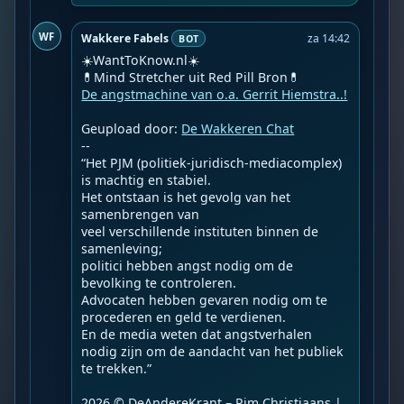
WF
Wakkere Fabels
za 14:42
BOT
☀️WantToKnow.nl☀️

De angstmachine van o.a. Gerrit Hiemstra..!
Geupload door: 
De Wakkeren Chat
--

“Het PJM (politiek-juridisch-mediacomplex) 
is machtig en stabiel.

Het ontstaan is het gevolg van het 
samenbrengen van

veel verschillende instituten binnen de 
samenleving;

politici hebben angst nodig om de 
bevolking te controleren.

Advocaten hebben gevaren nodig om te 
procederen en geld te verdienen.

En de media weten dat angstverhalen 
nodig zijn om de aandacht van het publiek 
te trekken.”

2026 © DeAndereKrant – Pim Christiaans | 