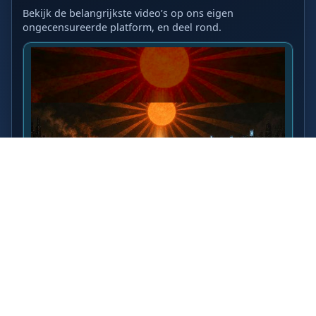
Bekijk de belangrijkste video’s op ons eigen
ongecensureerde platform, en deel rond.
LAATSTE VIDEO