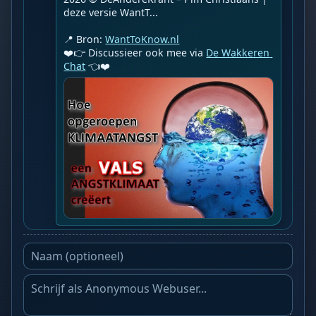
deze versie WantT...

📍 Bron: 
WantToKnow.nl
❤️👉 Discussieer ook mee via 
De Wakkeren 
Chat
 👈❤️