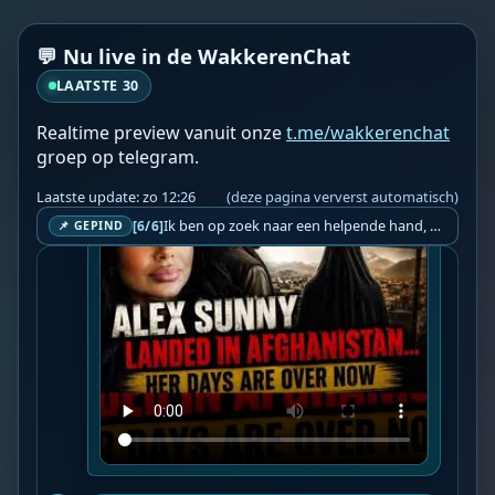
skin. I’m honestly petrified for her. And it’s 
got me thinking that we really...

💬 Nu live in de WakkerenChat
📍 Bron: 
Video Wakkeren
LAATSTE 30
❤️👉 Discussieer ook mee via 
De Wakkeren 
Chat
 👈❤️
Realtime preview vanuit onze
t.me/wakkerenchat
groep op telegram.
Laatste update: zo 12:26
(deze pagina ververst automatisch)
Ik ben op zoek naar een helpende hand, een menselijk oog, een admin die helpt met controleren of de chat wel correct word gemodereerd word door NoMoSpam. 98% gaat automatisch goed, toch ik dit nooit helemaal loslaten en moet er altijd een mens mee blijven opletten bij elke beslissing die gemaakt word. Waar bestaan de werkzaamheden uit? Mee kijken in admin log kanaal naar alle drugs/porno/scams die voorbij komen en in het geval van een randgevalletje, ingrijpen en b.v. een verwijderd maar wel toegestaan bericht terug plaatsen met een druk op de knop. tsja zo banaal en simpel is het gesteld.. Word je hier blij van? Nee. Strookt het je ego? Nee. Word je er beter van? Nee. Kost het veel tijd? Totaal niet, consistentie en regelmaat is belangrijker dan 'er even voor kunnen gaan zitten'.. het werk is in een paar seconden gepiept.. je checkt puur of AI de juiste beslissing heeft gemaakt.. …
[6/6]
📌 GEPIND