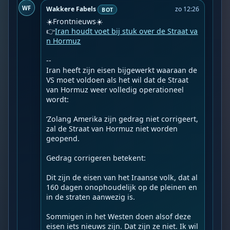
WF
Wakkere Fabels
zo 12:26
BOT
☀️Frontnieuws☀️

👉
Iran houdt voet bij stuk over de Straat va
n Hormuz
--

Iran heeft zijn eisen bijgewerkt waaraan de 
VS moet voldoen als het wil dat de Straat 
van Hormuz weer volledig operationeel 
wordt:

‘Zolang Amerika zijn gedrag niet corrigeert, 
zal de Straat van Hormuz niet worden 
geopend.

Gedrag corrigeren betekent:

Dit zijn de eisen van het Iraanse volk, dat al 
160 dagen onophoudelijk op de pleinen en 
in de straten aanwezig is.

Sommigen in het Westen doen alsof deze 
eisen iets nieuws zijn. Dat zijn ze niet. Ik wil 