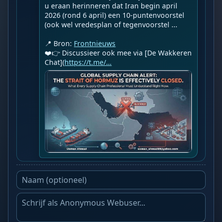
u eraan herinneren dat Iran begin april 
2026 (rond 6 april) een 10-puntenvoorstel 
(ook wel vredesplan of tegenvoorstel ...

📍 Bron: 
Frontnieuws
❤️👉 Discussieer ook mee via [De Wakkeren 
Chat](
https://t.me/…