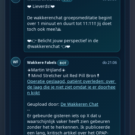
❤️ Lieverds!❤️

De wakkerenchat groepsmeditatie begint 
over 1 minuut en duurt tot 11:11!! Jij doet 
toch ook mee?🙏

❤️👉 Belicht jouw perspectief in de 
@wakkerenchat 👈❤️️
WF
Wakkere Fabels
do 21:06
BOT
☀️Martin Vrijland☀️

Operatie geslaagd, patiënt overleden: over 
de laag die je niet ziet omdat je er doorhee
n kijkt
Geupload door: 
De Wakkeren Chat
--

Er gebeurde gisteren iets op X dat u 
waarschijnlijk vaker heeft zien gebeuren 
zonder het te herkennen. Ik publiceerde 
een lang, kritisch artikel over het OPAP-