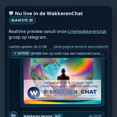
💬 Nu live in de WakkerenChat
LAATSTE 30
WS
Wakkeren Service
do 20:55
BOT
Realtime preview vanuit onze
t.me/wakkerenchat
groep op telegram.
Laatste update: do 21:06
(deze pagina ververst automatisch)
Ik ben op zoek naar een helpende hand, een menselijk oog, een admin die helpt met controleren of de chat wel correct word gemodereerd word door NoMoSpam. 98% gaat automatisch goed, toch ik dit nooit helemaal loslaten en moet er altijd een mens mee blijven opletten bij elke beslissing die gemaakt word. Waar bestaan de werkzaamheden uit? Mee kijken in admin log kanaal naar alle drugs/porno/scams die voorbij komen en in het geval van een randgevalletje, ingrijpen en b.v. een verwijderd maar wel toegestaan bericht terug plaatsen met een druk op de knop. tsja zo banaal en simpel is het gesteld.. Word je hier blij van? Nee. Strookt het je ego? Nee. Word je er beter van? Nee. Kost het veel tijd? Totaal niet, consistentie en regelmaat is belangrijker dan 'er even voor kunnen gaan zitten'.. het werk is in een paar seconden gepiept.. je checkt puur of AI de juiste beslissing heeft gemaakt.. …
[6/6]
📌 GEPIND
WS
Wakkeren Service
do 20:59
BOT