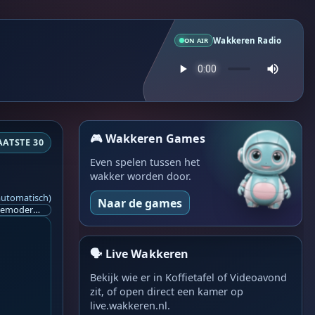
Wakkeren Radio
ON AIR
🎮 Wakkeren Games
AATSTE 30
Even spelen tussen het
wakker worden door.
automatisch)
Naar de games
Ik ben op zoek naar een helpende hand, een menselijk oog, een admin die helpt met controleren of de chat wel correct word gemodereerd word door NoMoSpam. 98% gaat automatisch goed, toch ik dit nooit helemaal loslaten en moet er altijd een mens mee blijven opletten bij elke beslissing die gemaakt word. Waar bestaan de werkzaamheden uit? Mee kijken in admin log kanaal naar alle drugs/porno/scams die voorbij komen en in het geval van een randgevalletje, ingrijpen en b.v. een verwijderd maar wel toegestaan bericht terug plaatsen met een druk op de knop. tsja zo banaal en simpel is het gesteld.. Word je hier blij van? Nee. Strookt het je ego? Nee. Word je er beter van? Nee. Kost het veel tijd? Totaal niet, consistentie en regelmaat is belangrijker dan 'er even voor kunnen gaan zitten'.. het werk is in een paar seconden gepiept.. je checkt puur of AI de juiste beslissing heeft gemaakt.. …
🗣️ Live Wakkeren
Bekijk wie er in Koffietafel of Videoavond
zit, of open direct een kamer op
live.wakkeren.nl.