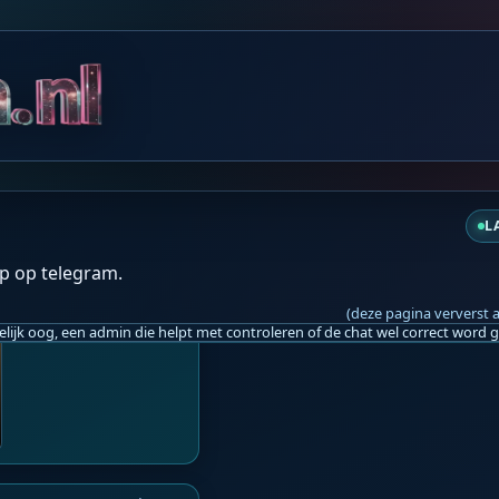
do 19:49
️
L
p op telegram.
(deze pagina ververst 