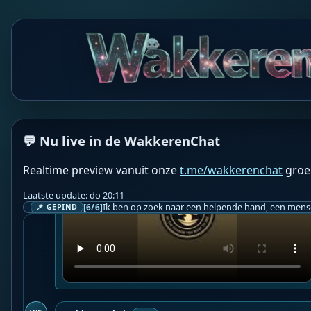
WF
Wakkere Fabels
BOT
☀️Leak Project☀️

The Smoking Gun!
📓Nederlandse ondertiteling toegevoegd!

Geupload door: 
De Wakkeren Chat
📍 Bron: 
Leak Project
❤️👉 Discussieer ook mee via 
De Wakkeren Chat
 👈❤
💬 Nu live in de WakkerenChat
Realtime preview vanuit onze
t.me/wakkerenchat
groe
Laatste update: do 20:11
[6/6]
📌 GEPIND