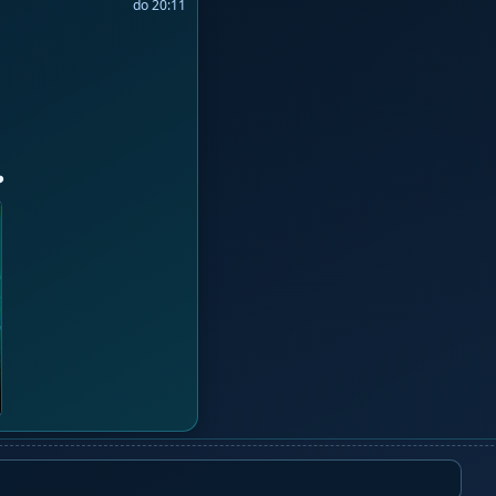
do 20:11
️