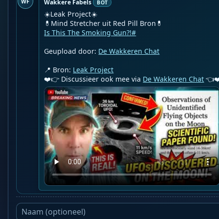
WF
Wakkere Fabels
BOT
☀️Leak Project☀️

Is This The Smoking Gun?!#
Geupload door: 
De Wakkeren Chat
📍 Bron: 
Leak Project
❤️👉 Discussieer ook mee via 
De Wakkeren Chat
 👈❤