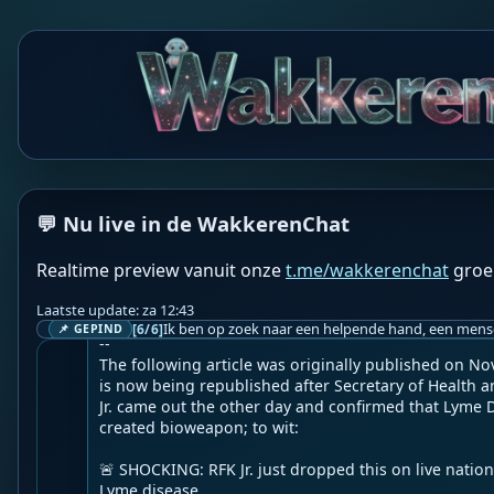
WF
Wakkere Fabels
BOT
☀️2nd Smartest Guy in the World☀️

💬 Nu live in de WakkerenChat
LYME DISEASE BIOWEAPON CURE: Ivermectin & Doxyc
Realtime preview vanuit onze
t.me/wakkerenchat
groe
rapy - Testimonials & Research
Laatste update: za 12:43
Geupload door: 
De Wakkeren Chat
[6/6]
📌 GEPIND
--

The following article was originally published on No
is now being republished after Secretary of Health 
Jr. came out the other day and confirmed that Lyme 
created bioweapon; to wit:

🚨 SHOCKING: RFK Jr. just dropped this on live nationa
Lyme disease.
