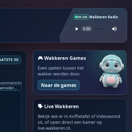
Wakkeren Radio
ON AIR
🎮 Wakkeren Games
AATSTE 30
Even spelen tussen het
wakker worden door.
automatisch)
Naar de games
Ik ben op zoek naar een helpende hand, een menselijk oog, een admin die helpt met controleren of de chat wel correct word gemodereerd word door NoMoSpam. 98% gaat automatisch goed, toch ik dit nooit helemaal loslaten en moet er altijd een mens mee blijven opletten bij elke beslissing die gemaakt word. Waar bestaan de werkzaamheden uit? Mee kijken in admin log kanaal naar alle drugs/porno/scams die voorbij komen en in het geval van een randgevalletje, ingrijpen en b.v. een verwijderd maar wel toegestaan bericht terug plaatsen met een druk op de knop. tsja zo banaal en simpel is het gesteld.. Word je hier blij van? Nee. Strookt het je ego? Nee. Word je er beter van? Nee. Kost het veel tijd? Totaal niet, consistentie en regelmaat is belangrijker dan 'er even voor kunnen gaan zitten'.. het werk is in een paar seconden gepiept.. je checkt puur of AI de juiste beslissing heeft gemaakt.. …
🗣️ Live Wakkeren
Bekijk wie er in Koffietafel of Videoavond
zit, of open direct een kamer op
live.wakkeren.nl.