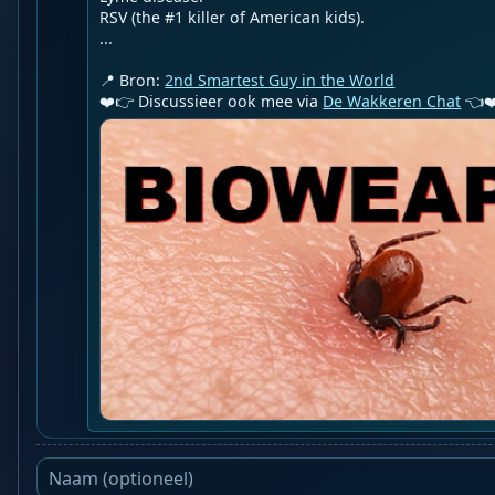
RSV (the #1 killer of American kids).

...

📍 Bron: 
2nd Smartest Guy in the World
❤️👉 Discussieer ook mee via 
De Wakkeren Chat
 👈❤