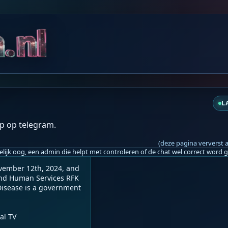
za 12:43
L
ycline Combination The
p op telegram.
(deze pagina ververst 
vember 12th, 2024, and 
and Human Services RFK 
Disease is a government 
l TV
