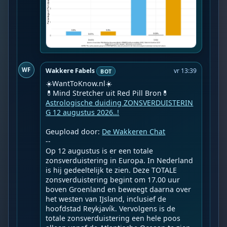
WF
Wakkere Fabels
vr 13:39
BOT
☀️WantToKnow.nl☀️

Astrologische duiding ZONSVERDUISTERIN
G 12 augustus 2026..!
Geupload door: 
De Wakkeren Chat
--

Op 12 augustus is er een totale 
zonsverduistering in Europa. In Nederland 
is hij gedeeltelijk te zien. Deze TOTALE 
zonsverduistering begint om 17.00 uur 
boven Groenland en beweegt daarna over 
het westen van IJsland, inclusief de 
hoofdstad Reykjavík. Vervolgens is de 
totale zonsverduistering een hele poos 