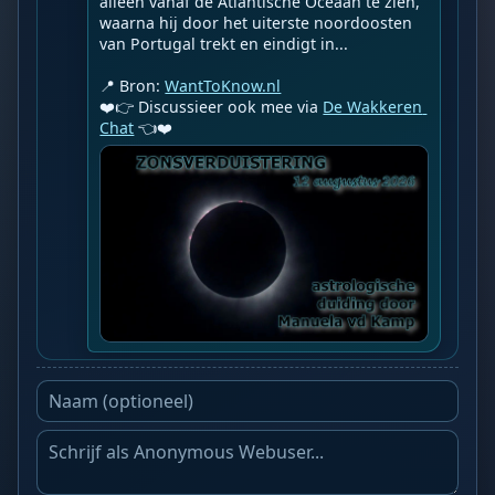
alleen vanaf de Atlantische Oceaan te zien, 
waarna hij door het uiterste noordoosten 
van Portugal trekt en eindigt in...

📍 Bron: 
WantToKnow.nl
❤️👉 Discussieer ook mee via 
De Wakkeren 
Chat
 👈❤️