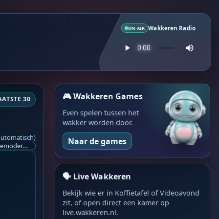
Wakkeren Radio
ON AIR
🎮 Wakkeren Games
AATSTE 30
Even spelen tussen het
wakker worden door.
automatisch)
Naar de games
Ik ben op zoek naar een helpende hand, een menselijk oog, een admin die helpt met controleren of de chat wel correct word gemodereerd word door NoMoSpam. 98% gaat automatisch goed, toch ik dit nooit helemaal loslaten en moet er altijd een mens mee blijven opletten bij elke beslissing die gemaakt word. Waar bestaan de werkzaamheden uit? Mee kijken in admin log kanaal naar alle drugs/porno/scams die voorbij komen en in het geval van een randgevalletje, ingrijpen en b.v. een verwijderd maar wel toegestaan bericht terug plaatsen met een druk op de knop. tsja zo banaal en simpel is het gesteld.. Word je hier blij van? Nee. Strookt het je ego? Nee. Word je er beter van? Nee. Kost het veel tijd? Totaal niet, consistentie en regelmaat is belangrijker dan 'er even voor kunnen gaan zitten'.. het werk is in een paar seconden gepiept.. je checkt puur of AI de juiste beslissing heeft gemaakt.. …
🗣️ Live Wakkeren
Bekijk wie er in Koffietafel of Videoavond
zit, of open direct een kamer op
live.wakkeren.nl.