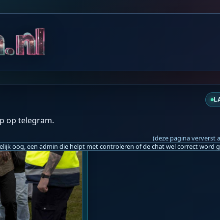
️
L
p op telegram.
(deze pagina ververst 