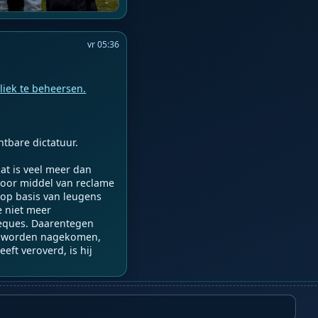
vr 05:36
liek te beheersen.
tbare dictatuur.

at is veel meer dan 
(door middel van reclame 
op basis van leugens 
 niet meer 
heques. Daarentegen 
l worden nagekomen, 
ft veroverd, is hij 