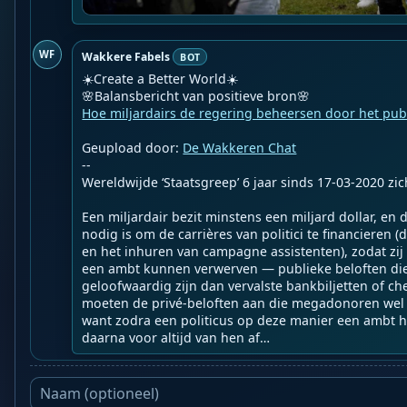
WF
Wakkere Fabels
BOT
☀️Create a Better World☀️

Hoe miljardairs de regering beheersen door het pub
Geupload door: 
De Wakkeren Chat
--

Wereldwijde ‘Staatsgreep’ 6 jaar sinds 17-03-2020 zich
Een miljardair bezit minstens een miljard dollar, en d
nodig is om de carrières van politici te financieren 
en het inhuren van campagne assistenten), zodat zij 
een ambt kunnen verwerven — publieke beloften die
geloofwaardig zijn dan vervalste bankbiljetten of c
moeten de privé-beloften aan die megadonoren we
want zodra een politicus op deze manier een ambt hee
daarna voor altijd van hen af…