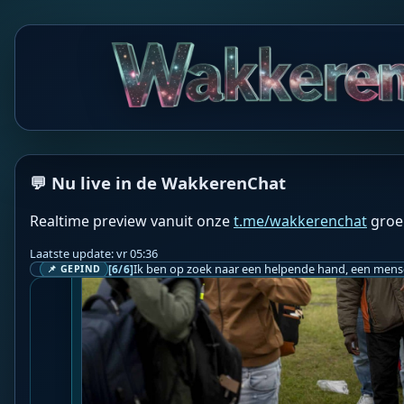
verdienmodel binnen de EU en in Nederland.

Twan...

📍 Bron: 
INDEPEN
❤️👉 Discussieer ook mee via 
De Wakkeren Chat
 👈❤
💬 Nu live in de WakkerenChat
Realtime preview vanuit onze
t.me/wakkerenchat
groe
Laatste update: vr 05:36
[6/6]
📌 GEPIND