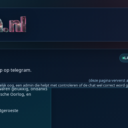
za 12:06
rijft Julian Macfarlane.

 blijven en welvarend 
L
elang. Anders niet.

p op telegram.
aan, die naar het 
(deze pagina ververst 
aren gelukkig, ondanks 
sche Oorlog, en 
tgeroeste 