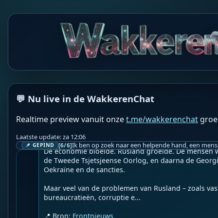
WF
Wakkere Fabels
BOT
☀️Frontnieuws☀️

👉
Waar een wil is…
Geupload door: 
De Wakkeren Chat
--

De oligarchen waren daar natuurlijk niet blij mee, sch
Poetins boodschap aan hen was simpel: jullie mogen
💬 Nu live in de WakkerenChat
zijn – als jullie presteren en het is in het algemeen b
Realtime preview vanuit onze
t.me/wakkerenchat
groe
Dat soort meritocratische visie sprak sommigen niet 
Westen vertrokken, onder wie Bill Browder.

Laatste update: za 12:06
[6/6]
📌 GEPIND
De economie bloeide. Rusland groeide. De mensen w
de Tweede Tsjetsjeense Oorlog, en daarna de Georgi
Oekraïne en de sancties.

Maar veel van de problemen van Rusland – zoals vas
bureaucratieën, corruptie e...

📍 Bron: 
Frontnieuws