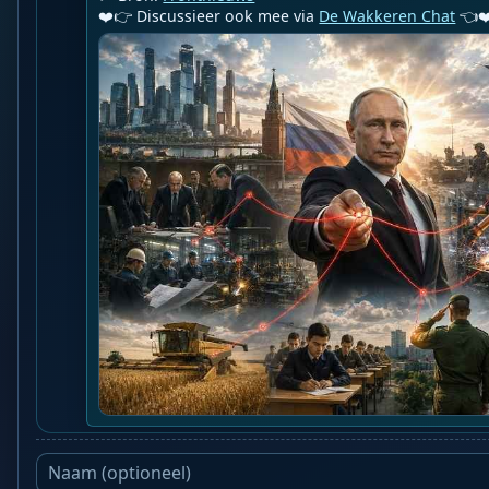
❤️👉 Discussieer ook mee via 
De Wakkeren Chat
 👈❤