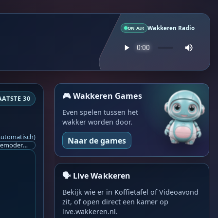
Wakkeren Radio
ON AIR
🎮 Wakkeren Games
AATSTE 30
Even spelen tussen het
wakker worden door.
automatisch)
Naar de games
Ik ben op zoek naar een helpende hand, een menselijk oog, een admin die helpt met controleren of de chat wel correct word gemodereerd word door NoMoSpam. 98% gaat automatisch goed, toch ik dit nooit helemaal loslaten en moet er altijd een mens mee blijven opletten bij elke beslissing die gemaakt word. Waar bestaan de werkzaamheden uit? Mee kijken in admin log kanaal naar alle drugs/porno/scams die voorbij komen en in het geval van een randgevalletje, ingrijpen en b.v. een verwijderd maar wel toegestaan bericht terug plaatsen met een druk op de knop. tsja zo banaal en simpel is het gesteld.. Word je hier blij van? Nee. Strookt het je ego? Nee. Word je er beter van? Nee. Kost het veel tijd? Totaal niet, consistentie en regelmaat is belangrijker dan 'er even voor kunnen gaan zitten'.. het werk is in een paar seconden gepiept.. je checkt puur of AI de juiste beslissing heeft gemaakt.. …
🗣️ Live Wakkeren
Bekijk wie er in Koffietafel of Videoavond
zit, of open direct een kamer op
live.wakkeren.nl.