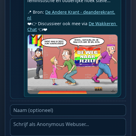
feministische en ouderlijke hoek stelle...

📍 Bron: 
De Andere Krant - deanderekrant.
nl
❤️👉 Discussieer ook mee via 
De Wakkeren 
Chat
 👈❤️