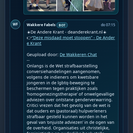
WF
Wakkere Fabels
do 07:15
BOT
☀️De Andere Krant - deanderekrant.nl☀️

👉
“Deze misdaad moet stoppen” - De Ander
e Krant
Geupload door: 
De Wakkeren Chat
--

Onlangs is de Wet strafbaarstelling 
conversiehandelingen aangenomen, 
volgens de indieners om kwetsbare 
jongeren in de lgbtq-beweging te 
beschermen tegen praktijken zoals 
‘homogenezingstherapie’ of onwelgevallige 
adviezen over ontstane genderverwarring. 
Critici vrezen dat het gevolg van de wet is 
dat ouders en (pastoraal) hulpverleners 
strafbaar gesteld kunnen worden in het 
geval van ‘onjuiste adviezen’ in de ogen van 
de overheid. Organisaties uit christelijke, 