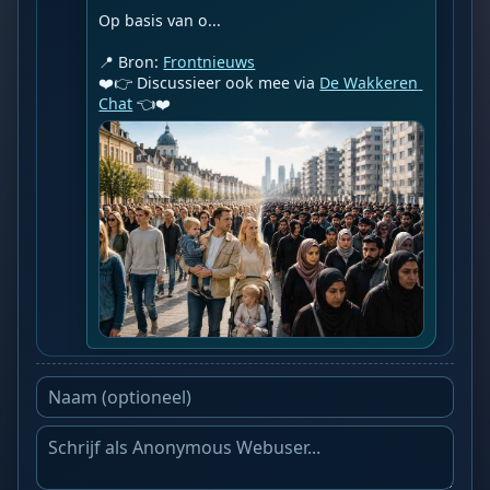
Op basis van o...

📍 Bron: 
Frontnieuws
❤️👉 Discussieer ook mee via 
De Wakkeren 
Chat
 👈❤️