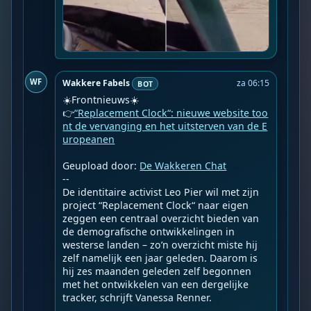
WF
Wakkere Fabels
za 06:15
BOT
☀️Frontnieuws☀️

👉
“Replacement Clock“: nieuwe website too
nt de vervanging en het uitsterven van de E
uropeanen
Geupload door: 
De Wakkeren Chat
--

De identitaire activist Leo Pier wil met zijn 
project “Replacement Clock“ naar eigen 
zeggen een centraal overzicht bieden van 
de demografische ontwikkelingen in 
westerse landen – zo’n overzicht miste hij 
zelf namelijk een jaar geleden. Daarom is 
hij zes maanden geleden zelf begonnen 
met het ontwikkelen van een dergelijke 
tracker, schrijft Vanessa Renner.
