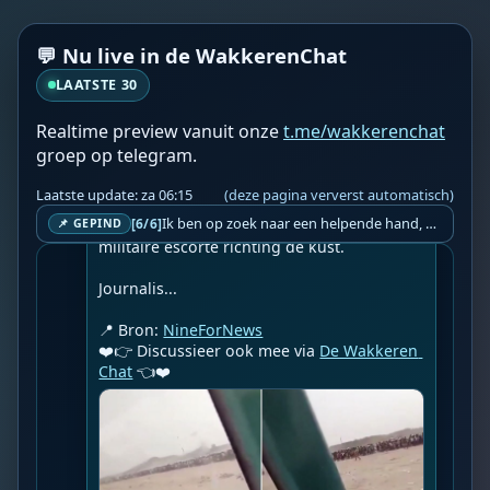
De bestorming van Ceuta die de wereld 
schokte, lijkt allesbehalve een spontane 
💬 Nu live in de WakkerenChat
volksverhuizing te zijn geweest — en nu 
duikt er beeldmateriaal op dat de situatie 
LAATSTE 30
nóg alarmerender maakt. Videobeelden die 
circuleren op sociale media tonen wat lijkt 
Realtime preview vanuit onze
t.me/wakkerenchat
op een gigantische colonne van 
groep op telegram.
honderdduizend Afrikaanse mannen die 
door de Noord-Afrikaanse woestijn 
Laatste update: za 06:15
(deze pagina ververst automatisch)
marcheert, begeleid door wat 
Ik ben op zoek naar een helpende hand, een menselijk oog, een admin die helpt met controleren of de chat wel correct word gemodereerd word door NoMoSpam. 98% gaat automatisch goed, toch ik dit nooit helemaal loslaten en moet er altijd een mens mee blijven opletten bij elke beslissing die gemaakt word. Waar bestaan de werkzaamheden uit? Mee kijken in admin log kanaal naar alle drugs/porno/scams die voorbij komen en in het geval van een randgevalletje, ingrijpen en b.v. een verwijderd maar wel toegestaan bericht terug plaatsen met een druk op de knop. tsja zo banaal en simpel is het gesteld.. Word je hier blij van? Nee. Strookt het je ego? Nee. Word je er beter van? Nee. Kost het veel tijd? Totaal niet, consistentie en regelmaat is belangrijker dan 'er even voor kunnen gaan zitten'.. het werk is in een paar seconden gepiept.. je checkt puur of AI de juiste beslissing heeft gemaakt.. …
[6/6]
commentatoren omschrijven als Algerijnse 
📌 GEPIND
militaire escorte richting de kust.

Journalis...

📍 Bron: 
NineForNews
❤️👉 Discussieer ook mee via 
De Wakkeren 
Chat
 👈❤️