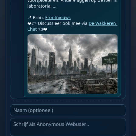
voortploeteren. Andere liggen op de loer in 
laboratoria, ...

📍 Bron: 
Frontnieuws
❤️👉 Discussieer ook mee via 
De Wakkeren 
Chat
 👈❤️