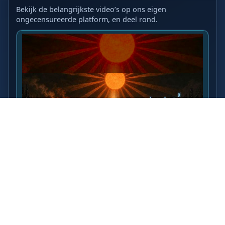
Bekijk de belangrijkste video’s op ons eigen
ongecensureerde platform, en deel rond.
LAATSTE VIDEO