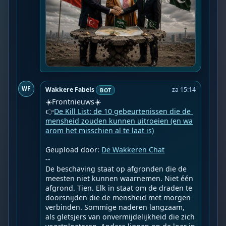
WF
Wakkere Fabels
za 15:14
BOT
☀️Frontnieuws☀️

👉
De Kill List: de 10 gebeurtenissen die de 
mensheid zouden kunnen uitroeien (en wa
arom het misschien al te laat is)
Geupload door: 
De Wakkeren Chat
--

De beschaving staat op afgronden die de 
meesten niet kunnen waarnemen. Niet één 
afgrond. Tien. Elk in staat om de draden te 
doorsnijden die de mensheid met morgen 
verbinden. Sommige naderen langzaam, 
als gletsjers van onvermijdelijkheid die zich 