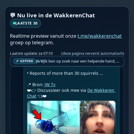
locations.

Included in this report:

💬 Nu live in de WakkerenChat
• Birds reportedly behaving unusually in 
South Jersey and other locations.

LAATSTE 30
• Eyewitness reports involving dragonfly-
Realtime preview vanuit onze
t.me/wakkerenchat
like objects, alongside a look at robotic 
groep op telegram.
dragonfly technology.

Laatste update: za 07:10
(deze pagina ververst automatisch)
• A squirrel repeatedly biting a wall in 
Ik ben op zoek naar een helpende hand, een menselijk oog, een admin die helpt met controleren of de chat wel correct word gemodereerd word door NoMoSpam. 98% gaat automatisch goed, toch ik dit nooit helemaal loslaten en moet er altijd een mens mee blijven opletten bij elke beslissing die gemaakt word. Waar bestaan de werkzaamheden uit? Mee kijken in admin log kanaal naar alle drugs/porno/scams die voorbij komen en in het geval van een randgevalletje, ingrijpen en b.v. een verwijderd maar wel toegestaan bericht terug plaatsen met een druk op de knop. tsja zo banaal en simpel is het gesteld.. Word je hier blij van? Nee. Strookt het je ego? Nee. Word je er beter van? Nee. Kost het veel tijd? Totaal niet, consistentie en regelmaat is belangrijker dan 'er even voor kunnen gaan zitten'.. het werk is in een paar seconden gepiept.. je checkt puur of AI de juiste beslissing heeft gemaakt.. …
[6/6]
Mississippi.

📌 GEPIND
• Reports of more than 30 squirrels ...

📍 Bron: 
JW Tv
❤️👉 Discussieer ook mee via 
De Wakkeren 
Chat
 👈❤️