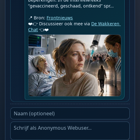
“gevaccineerd, geschaad, ontkend” spr...

📍 Bron: 
Frontnieuws
❤️👉 Discussieer ook mee via 
De Wakkeren 
Chat
 👈❤️