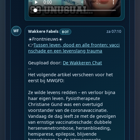
WF
Wakkere Fabels
za 07:10
BOT
☀️Frontnieuws☀️

👉
Tussen leven, dood en alle fronten: vacci
nschade en een levenslang trauma
Geupload door: 
De Wakkeren Chat
--

Het volgende artikel verscheen voor het 
eerst bij MWGFD:

Ze wilde levens redden – en verloor bijna 
haar eigen leven. Fysiotherapeute 
Christiane Gund was een overtuigd 
voorstander van de coronavaccinatie. 
Vandaag de dag leeft ze met de gevolgen 
van ernstige vaccinatieschade: dubbele 
hersenvenetrombose, hersenbloeding, 
hemiparese, epilepsie, blijvende 
beperkingen. In de interviewreeks 