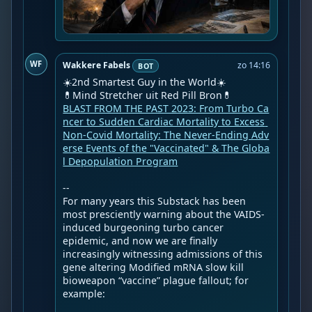
WF
Wakkere Fabels
zo 14:16
BOT
☀️2nd Smartest Guy in the World☀️

BLAST FROM THE PAST 2023: From Turbo Ca
ncer to Sudden Cardiac Mortality to Excess 
Non-Covid Mortality: The Never-Ending Adv
erse Events of the "Vaccinated" & The Globa
l Depopulation Program
--

For many years this Substack has been 
most presciently warning about the VAIDS-
induced burgeoning turbo cancer 
epidemic, and now we are finally 
increasingly witnessing admissions of this 
gene altering Modified mRNA slow kill 
bioweapon “vaccine” plague fallout; for 
example:
