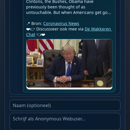
Clintons, the Bushes, Obama have 
previously been thought of as 
untouchable. But when Americans get go...

📍 Bron: 
Coronavirus News
❤️👉 Discussieer ook mee via 
De Wakkeren 
Chat
 👈❤️