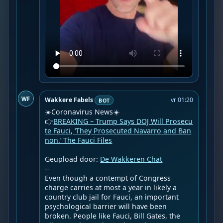
WF
Wakkere Fabels
vr 01:20
BOT
☀️Coronavirus News☀️

👉
BREAKING – Trump Says DOJ Will Prosecu
te Fauci, ‘They Prosecuted Navarro and Ban
non.’ The Fauci Files
Geupload door: 
De Wakkeren Chat
--

Even though a contempt of Congress 
charge carries at most a year in likely a 
country club jail for Fauci, an important 
psychological barrier will have been 
broken. People like Fauci, Bill Gates, the 