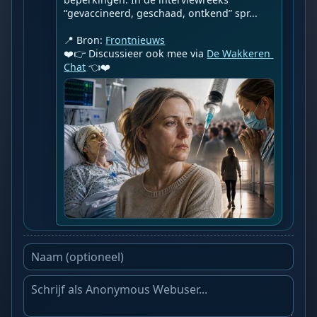
“gevaccineerd, geschaad, ontkend” spr...

📍 Bron: 
Frontnieuws
❤️👉 Discussieer ook mee via 
De Wakkeren 
Chat
 👈❤️