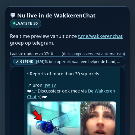
locations.

Included in this report:

💬 Nu live in de WakkerenChat
• Birds reportedly behaving unusually in 
South Jersey and other locations.

LAATSTE 30
• Eyewitness reports involving dragonfly-
Realtime preview vanuit onze
t.me/wakkerenchat
like objects, alongside a look at robotic 
groep op telegram.
dragonfly technology.

Laatste update: za 07:10
(deze pagina ververst automatisch)
• A squirrel repeatedly biting a wall in 
Ik ben op zoek naar een helpende hand, een menselijk oog, een admin die helpt met controleren of de chat wel correct word gemodereerd word door NoMoSpam. 98% gaat automatisch goed, toch ik dit nooit helemaal loslaten en moet er altijd een mens mee blijven opletten bij elke beslissing die gemaakt word. Waar bestaan de werkzaamheden uit? Mee kijken in admin log kanaal naar alle drugs/porno/scams die voorbij komen en in het geval van een randgevalletje, ingrijpen en b.v. een verwijderd maar wel toegestaan bericht terug plaatsen met een druk op de knop. tsja zo banaal en simpel is het gesteld.. Word je hier blij van? Nee. Strookt het je ego? Nee. Word je er beter van? Nee. Kost het veel tijd? Totaal niet, consistentie en regelmaat is belangrijker dan 'er even voor kunnen gaan zitten'.. het werk is in een paar seconden gepiept.. je checkt puur of AI de juiste beslissing heeft gemaakt.. …
[6/6]
Mississippi.

📌 GEPIND
• Reports of more than 30 squirrels ...

📍 Bron: 
JW Tv
❤️👉 Discussieer ook mee via 
De Wakkeren 
Chat
 👈❤️