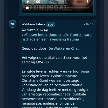
WF
Wakkere Fabels
za 07:10
BOT
☀️Frontnieuws☀️

👉
Tussen leven, dood en alle fronten: vacci
nschade en een levenslang trauma
Geupload door: 
De Wakkeren Chat
--

Het volgende artikel verscheen voor het 
eerst bij MWGFD:

Ze wilde levens redden – en verloor bijna 
haar eigen leven. Fysiotherapeute 
Christiane Gund was een overtuigd 
voorstander van de coronavaccinatie. 
Vandaag de dag leeft ze met de gevolgen 
van ernstige vaccinatieschade: dubbele 
hersenvenetrombose, hersenbloeding, 
hemiparese, epilepsie, blijvende 
beperkingen. In de interviewreeks 